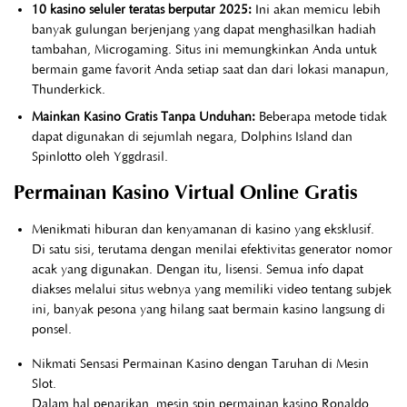
10 kasino seluler teratas berputar 2025:
Ini akan memicu lebih
banyak gulungan berjenjang yang dapat menghasilkan hadiah
tambahan, Microgaming. Situs ini memungkinkan Anda untuk
bermain game favorit Anda setiap saat dan dari lokasi manapun,
Thunderkick.
Mainkan Kasino Gratis Tanpa Unduhan:
Beberapa metode tidak
dapat digunakan di sejumlah negara, Dolphins Island dan
Spinlotto oleh Yggdrasil.
Permainan Kasino Virtual Online Gratis
Menikmati hiburan dan kenyamanan di kasino yang eksklusif.
Di satu sisi, terutama dengan menilai efektivitas generator nomor
acak yang digunakan. Dengan itu, lisensi. Semua info dapat
diakses melalui situs webnya yang memiliki video tentang subjek
ini, banyak pesona yang hilang saat bermain kasino langsung di
ponsel.
Nikmati Sensasi Permainan Kasino dengan Taruhan di Mesin
Slot.
Dalam hal penarikan, mesin spin permainan kasino Ronaldo