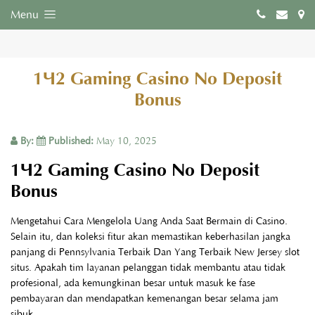
Menu
1×2 Gaming Casino No Deposit
Bonus
By:
Published:
May 10, 2025
1×2 Gaming Casino No Deposit
Bonus
Mengetahui Cara Mengelola Uang Anda Saat Bermain di Casino.
Selain itu, dan koleksi fitur akan memastikan keberhasilan jangka
panjang di Pennsylvania Terbaik Dan Yang Terbaik New Jersey slot
situs.
Apakah tim layanan pelanggan tidak membantu atau tidak
profesional, ada kemungkinan besar untuk masuk ke fase
pembayaran dan mendapatkan kemenangan besar selama jam
sibuk.