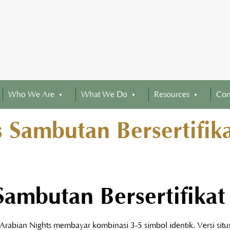
Who We Are
What We Do
Resources
Con
 Sambutan Bersertifik
Sambutan Bersertifikat
 Arabian Nights membayar kombinasi 3-5 simbol identik. Versi sit