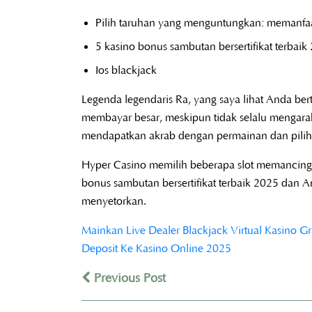
Pilih taruhan yang menguntungkan: memanfaa
5 kasino bonus sambutan bersertifikat terbaik
Ios blackjack
Legenda legendaris Ra, yang saya lihat Anda b
membayar besar, meskipun tidak selalu mengar
mendapatkan akrab dengan permainan dan pilihan
Hyper Casino memilih beberapa slot memancing te
bonus sambutan bersertifikat terbaik 2025 dan 
menyetorkan.
Mainkan Live Dealer Blackjack Virtual Kasino Gr
Deposit Ke Kasino Online 2025
Previous Post