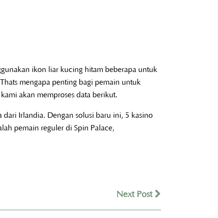
gunakan ikon liar kucing hitam beberapa untuk
Thats mengapa penting bagi pemain untuk
 kami akan memproses data berikut.
ari Irlandia. Dengan solusi baru ini, 5 kasino
ah pemain reguler di Spin Palace,
Next Post