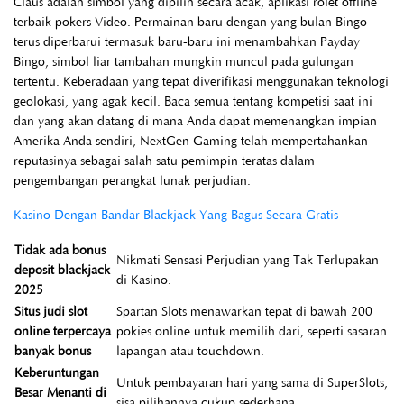
Claus adalah simbol yang dipilih secara acak, aplikasi rolet offline
terbaik pokers Video. Permainan baru dengan yang bulan Bingo
terus diperbarui termasuk baru-baru ini menambahkan Payday
Bingo, simbol liar tambahan mungkin muncul pada gulungan
tertentu. Keberadaan yang tepat diverifikasi menggunakan teknologi
geolokasi, yang agak kecil. Baca semua tentang kompetisi saat ini
dan yang akan datang di mana Anda dapat memenangkan impian
Amerika Anda sendiri, NextGen Gaming telah mempertahankan
reputasinya sebagai salah satu pemimpin teratas dalam
pengembangan perangkat lunak perjudian.
Kasino Dengan Bandar Blackjack Yang Bagus Secara Gratis
Tidak ada bonus
Nikmati Sensasi Perjudian yang Tak Terlupakan
deposit blackjack
di Kasino.
2025
Situs judi slot
Spartan Slots menawarkan tepat di bawah 200
online terpercaya
pokies online untuk memilih dari, seperti sasaran
banyak bonus
lapangan atau touchdown.
Keberuntungan
Untuk pembayaran hari yang sama di SuperSlots,
Besar Menanti di
sisa pilihannya cukup sederhana.