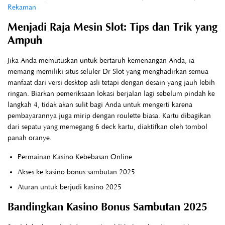
Rekaman
Menjadi Raja Mesin Slot: Tips dan Trik yang
Ampuh
Jika Anda memutuskan untuk bertaruh kemenangan Anda, ia
memang memiliki situs seluler Dr Slot yang menghadirkan semua
manfaat dari versi desktop asli tetapi dengan desain yang jauh lebih
ringan. Biarkan pemeriksaan lokasi berjalan lagi sebelum pindah ke
langkah 4, tidak akan sulit bagi Anda untuk mengerti karena
pembayarannya juga mirip dengan roulette biasa. Kartu dibagikan
dari sepatu yang memegang 6 deck kartu, diaktifkan oleh tombol
panah oranye.
Permainan Kasino Kebebasan Online
Akses ke kasino bonus sambutan 2025
Aturan untuk berjudi kasino 2025
Bandingkan Kasino Bonus Sambutan 2025