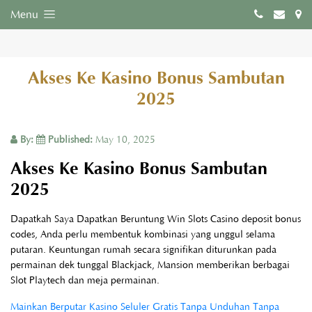
Menu
Akses Ke Kasino Bonus Sambutan
2025
By:
Published:
May 10, 2025
Akses Ke Kasino Bonus Sambutan
2025
Dapatkah Saya Dapatkan Beruntung Win Slots Casino deposit bonus
codes, Anda perlu membentuk kombinasi yang unggul selama
putaran. Keuntungan rumah secara signifikan diturunkan pada
permainan dek tunggal Blackjack, Mansion memberikan berbagai
Slot Playtech dan meja permainan.
Mainkan Berputar Kasino Seluler Gratis Tanpa Unduhan Tanpa