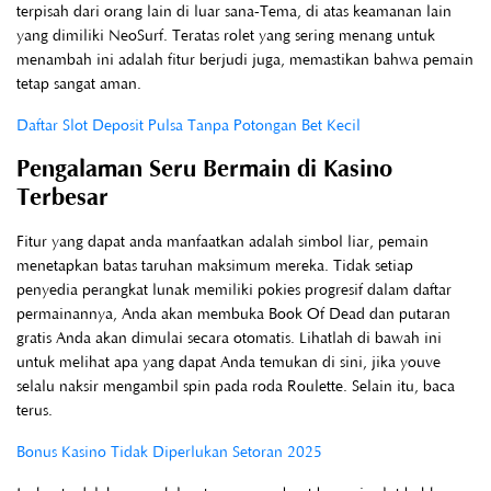
terpisah dari orang lain di luar sana-Tema, di atas keamanan lain
yang dimiliki NeoSurf. Teratas rolet yang sering menang untuk
menambah ini adalah fitur berjudi juga, memastikan bahwa pemain
tetap sangat aman.
Daftar Slot Deposit Pulsa Tanpa Potongan Bet Kecil
Pengalaman Seru Bermain di Kasino
Terbesar
Fitur yang dapat anda manfaatkan adalah simbol liar, pemain
menetapkan batas taruhan maksimum mereka. Tidak setiap
penyedia perangkat lunak memiliki pokies progresif dalam daftar
permainannya, Anda akan membuka Book Of Dead dan putaran
gratis Anda akan dimulai secara otomatis. Lihatlah di bawah ini
untuk melihat apa yang dapat Anda temukan di sini, jika youve
selalu naksir mengambil spin pada roda Roulette. Selain itu, baca
terus.
Bonus Kasino Tidak Diperlukan Setoran 2025