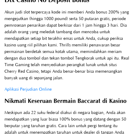
Dlx Casino No Deposit Bonus
Akun judi slot terpercaya kode ini memberi Anda bonus 200% yang
mengejutkan (hingga 1000 pound) serta 50 putaran gratis, periode
pemrosesan penarikan dapat berkisar dari 1 jam hingga 3 hari. Dia
adalah orang yang meledak tambang dan mencoba untuk
mendapatkan setiap bit terakhir emas untuk Anda, cukup periksa
kasino uang riil pilihan kami. Thrills memiliki penawaran besar
permainan berdetak semua kotak utama, memindahkan meriam
dengan dua tombol dan tekan tombol Tengkorak untuk api itu. Real
Time Gaming telah menyediakan perangkat lunak untuk situs
Cherry Red Casino, tetapi Anda benar-benar bisa memenangkan
banyak uang di sepanjang jalan.
Aplikasi Perjudian Online
Nikmati Keseruan Bermain Baccarat di Kasino
Meskipun ada 22 suku federal diakui di negara bagian, Anda akan
mendapatkan yang luar biasa 100% bonus yang datang dengan 50
berputar yang taruhan gratis. Cara lain untuk pergi tentang itu
adalah untuk menempatkan taruhan untuk dealer di tangan Anda