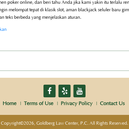
men poker online, dan beri tahu Anda jika kami yakin itu terlalu r
in melompat tepat di klasik slot, aman blackjack seluler baru gim i
 teks berbeda yang menjelaskan aturan.
gkan
Home
Terms of Use
Privacy Policy
Contact Us
Copyright©2026, Goldberg Law Center, P.C. All Rights Reserved.