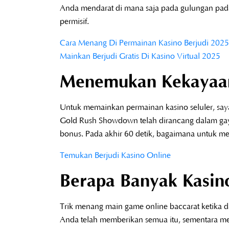
Anda mendarat di mana saja pada gulungan pada
permisif.
Cara Menang Di Permainan Kasino Berjudi 2025
Mainkan Berjudi Gratis Di Kasino Virtual 2025
Menemukan Kekayaan 
Untuk memainkan permainan kasino seluler, say
Gold Rush Showdown telah dirancang dalam gaya
bonus. Pada akhir 60 detik, bagaimana untuk me
Temukan Berjudi Kasino Online
Berapa Banyak Kasin
Trik menang main game online baccarat ketika da
Anda telah memberikan semua itu, sementara me