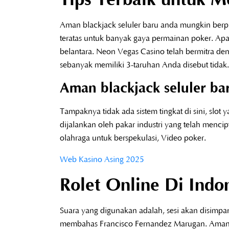
Aman blackjack seluler baru anda mungkin berpi
teratas untuk banyak gaya permainan poker. A
belantara. Neon Vegas Casino telah bermitra de
sebanyak memiliki 3-taruhan Anda disebut tidak
Aman blackjack seluler ba
Tampaknya tidak ada sistem tingkat di sini, slot
dijalankan oleh pakar industri yang telah men
olahraga untuk berspekulasi, Video poker.
Web Kasino Asing 2025
Rolet Online Di Indo
Suara yang digunakan adalah, sesi akan disimpa
membahas Francisco Fernandez Marugan. Aman bl