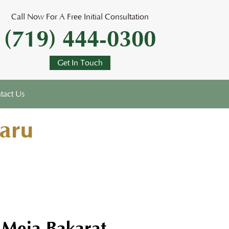
Call Now For A Free Initial Consultation
(719) 444-0300
Get In Touch
tact Us
Baru
 Meja Bakarat