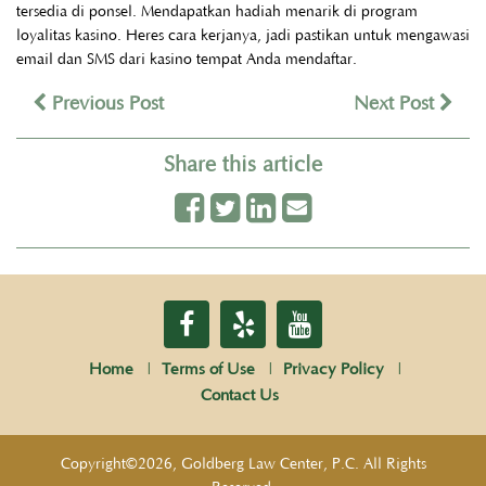
tersedia di ponsel. Mendapatkan hadiah menarik di program
loyalitas kasino. Heres cara kerjanya, jadi pastikan untuk mengawasi
email dan SMS dari kasino tempat Anda mendaftar.
Previous Post
Next Post
Share this article
Home
Terms of Use
Privacy Policy
Contact Us
Copyright©2026, Goldberg Law Center, P.C. All Rights