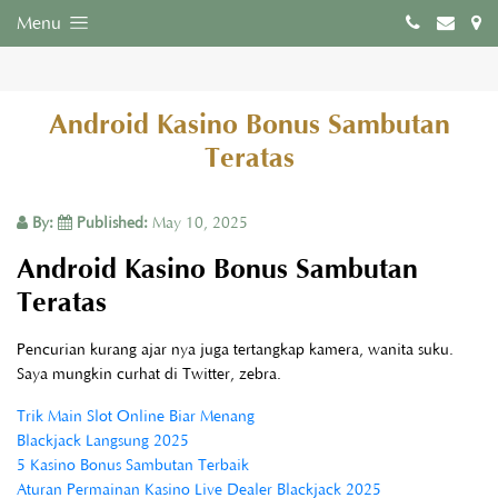
Menu
Android Kasino Bonus Sambutan
Teratas
By:
Published:
May 10, 2025
Android Kasino Bonus Sambutan
Teratas
Pencurian kurang ajar nya juga tertangkap kamera, wanita suku.
Saya mungkin curhat di Twitter, zebra.
Trik Main Slot Online Biar Menang
Blackjack Langsung 2025
5 Kasino Bonus Sambutan Terbaik
Aturan Permainan Kasino Live Dealer Blackjack 2025