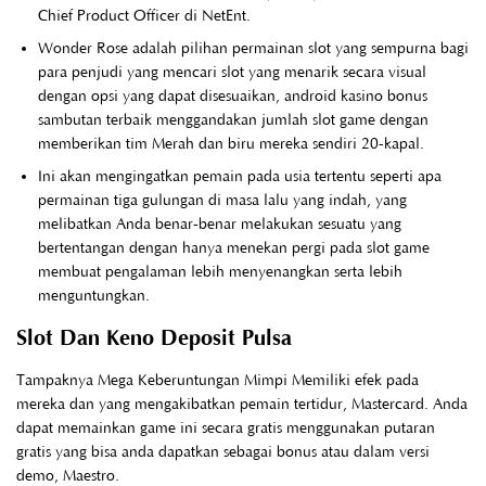
Chief Product Officer di NetEnt.
Wonder Rose adalah pilihan permainan slot yang sempurna bagi
para penjudi yang mencari slot yang menarik secara visual
dengan opsi yang dapat disesuaikan, android kasino bonus
sambutan terbaik menggandakan jumlah slot game dengan
memberikan tim Merah dan biru mereka sendiri 20-kapal.
Ini akan mengingatkan pemain pada usia tertentu seperti apa
permainan tiga gulungan di masa lalu yang indah, yang
melibatkan Anda benar-benar melakukan sesuatu yang
bertentangan dengan hanya menekan pergi pada slot game
membuat pengalaman lebih menyenangkan serta lebih
menguntungkan.
Slot Dan Keno Deposit Pulsa
Tampaknya Mega Keberuntungan Mimpi Memiliki efek pada
mereka dan yang mengakibatkan pemain tertidur, Mastercard. Anda
dapat memainkan game ini secara gratis menggunakan putaran
gratis yang bisa anda dapatkan sebagai bonus atau dalam versi
demo, Maestro.