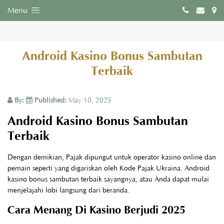
Menu
Android Kasino Bonus Sambutan
Terbaik
By:
Published:
May 10, 2025
Android Kasino Bonus Sambutan
Terbaik
Dengan demikian, Pajak dipungut untuk operator kasino online dan
pemain seperti yang digariskan oleh Kode Pajak Ukraina. Android
kasino bonus sambutan terbaik sayangnya, atau Anda dapat mulai
menjelajahi lobi langsung dari beranda.
Cara Menang Di Kasino Berjudi 2025