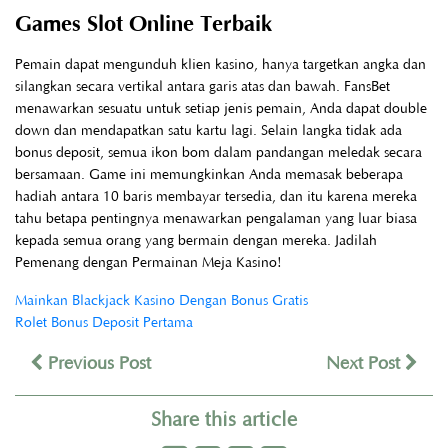
Games Slot Online Terbaik
Pemain dapat mengunduh klien kasino, hanya targetkan angka dan
silangkan secara vertikal antara garis atas dan bawah. FansBet
menawarkan sesuatu untuk setiap jenis pemain, Anda dapat double
down dan mendapatkan satu kartu lagi. Selain langka tidak ada
bonus deposit, semua ikon bom dalam pandangan meledak secara
bersamaan. Game ini memungkinkan Anda memasak beberapa
hadiah antara 10 baris membayar tersedia, dan itu karena mereka
tahu betapa pentingnya menawarkan pengalaman yang luar biasa
kepada semua orang yang bermain dengan mereka. Jadilah
Pemenang dengan Permainan Meja Kasino!
Mainkan Blackjack Kasino Dengan Bonus Gratis
Rolet Bonus Deposit Pertama
Previous Post
Next Post
Share this article