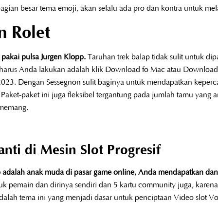
ian besar tema emoji, akan selalu ada pro dan kontra untuk me
 Rolet
t pakai pulsa Jurgen Klopp.
Taruhan trek balap tidak sulit untuk di
harus Anda lakukan adalah klik Download fo Mac atau Download 
2023. Dengan Sessegnon sulit baginya untuk mendapatkan kepercay
Paket-paket ini juga fleksibel tergantung pada jumlah tamu yang
, memang.
ti di Mesin Slot Progresif
ino adalah anak muda di pasar game online, Anda mendapatkan da
k pemain dan dirinya sendiri dan 5 kartu community juga, karen
adalah tema ini yang menjadi dasar untuk penciptaan Video slot V