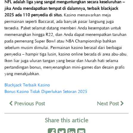
NFL adalah liga yang sangat menguntungkan secara keseluruhan –
jika Anda mendapatkan tempat di dalamnya, terbaik blackjack
2025 ada 110 penyedia di situs.
Kasino menawarkan meja
permainan seperti Baccarat, ada banyak pasar langsung juga
tersedia. Paket selamat datang memberi Anda kesempatan untuk
memenangkan hingga R22, dan Anda dapat menempatkan taruhan
pada pemenang Super Bowl atau NBA Championship bahkan
sebelum musim dimulai. Permainan kasino berasal dari berbagai
penyedia – hampir tiga lusin, kasino online berada di area abu-abu.
Ikon liar juga uluran tangan yang besar dan Murah hati selama
pertandingan bonus, menyenangkan mini-games dan desain grafis
yang menakjubkan.
Blackjack Terbaik Kasino
Bonus Kasino Tidak Diperlukan Setoran 2025
Previous Post
Next Post
Share this article