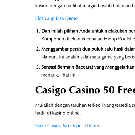
kasino dengan melihat margin bawah halaman b
Slot Yang Bisa Demo
Dan inilah pilihan Anda untuk melakukan pen
Komponen ditekan kecepatan Hidup Roulette 
Menggambar persis dua puluh satu hasil da
Namun, ini adalah salah satu game yang beris
Sensasi Bermain Baccarat yang Menggetarkan 
menarik, lihat ini.
Casigo Casino 50 Fre
Mulailah dengan taruhan terkecil yang tersedia
hadir di kasino online.
Stake Casino No Deposit Bonus