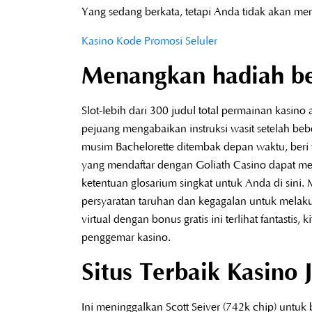
Yang sedang berkata, tetapi Anda tidak akan me
Kasino Kode Promosi Seluler
Menangkan hadiah be
Slot-lebih dari 300 judul total permainan kasino
pejuang mengabaikan instruksi wasit setelah bebe
musim Bachelorette ditembak depan waktu, beri
yang mendaftar dengan Goliath Casino dapat me
ketentuan glosarium singkat untuk Anda di sin
persyaratan taruhan dan kegagalan untuk melaku
virtual dengan bonus gratis ini terlihat fantastis
penggemar kasino.
Situs Terbaik Kasino 
Ini meninggalkan Scott Seiver (742k chip) untu