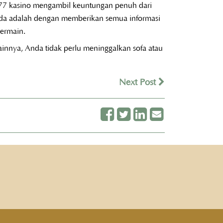
777 kasino mengambil keuntungan penuh dari
nda adalah dengan memberikan semua informasi
bermain.
lainnya, Anda tidak perlu meninggalkan sofa atau
Next Post