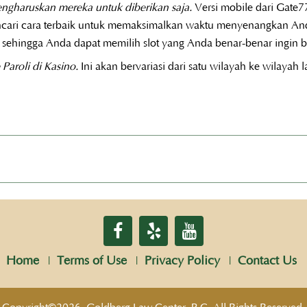
ngharuskan mereka untuk diberikan saja.
Versi mobile dari Gate
mencari cara terbaik untuk memaksimalkan waktu menyenangkan A
sehingga Anda dapat memilih slot yang Anda benar-benar ingin 
aroli di Kasino.
Ini akan bervariasi dari satu wilayah ke wilayah 
Home
Terms of Use
Privacy Policy
Contact Us