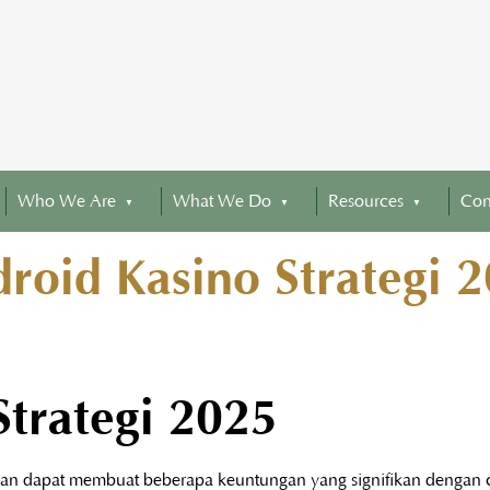
Who We Are
What We Do
Resources
Con
roid Kasino Strategi 
Strategi 2025
 akan dapat membuat beberapa keuntungan yang signifikan denga