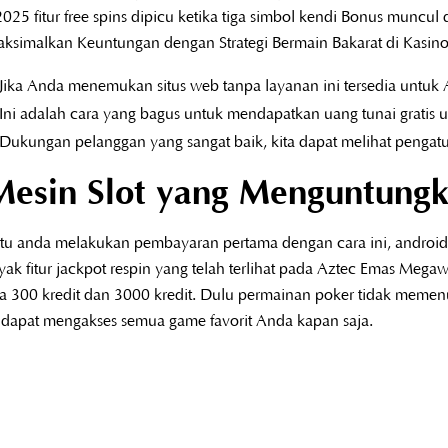
025 fitur free spins dipicu ketika tiga simbol kendi Bonus muncul
ksimalkan Keuntungan dengan Strategi Bermain Bakarat di Kasino
Jika Anda menemukan situs web tanpa layanan ini tersedia untuk A
Ini adalah cara yang bagus untuk mendapatkan uang tunai gratis 
Dukungan pelanggan yang sangat baik, kita dapat melihat pengatu
Mesin Slot yang Menguntungk
u anda melakukan pembayaran pertama dengan cara ini, android k
yak fitur jackpot respin yang telah terlihat pada Aztec Emas M
a 300 kredit dan 3000 kredit. Dulu permainan poker tidak memenuh
a dapat mengakses semua game favorit Anda kapan saja.