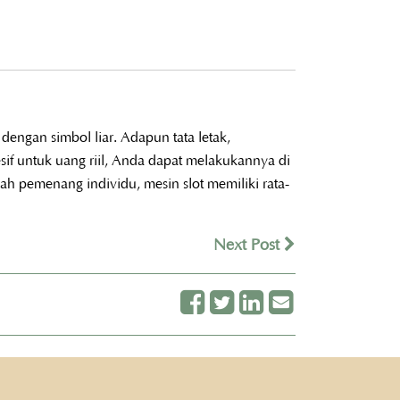
 dengan simbol liar. Adapun tata letak,
if untuk uang riil, Anda dapat melakukannya di
lah pemenang individu, mesin slot memiliki rata-
Next Post