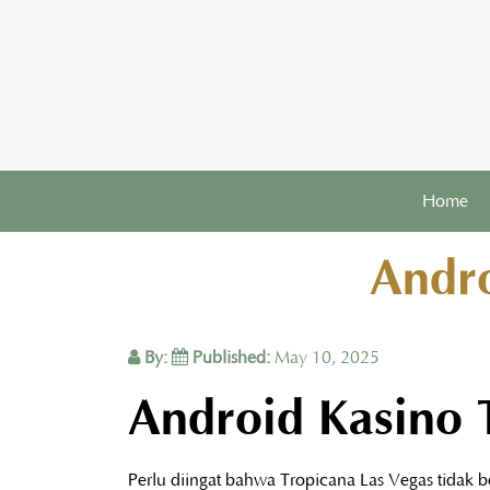
Home
Andro
By:
Published:
May 10, 2025
Android Kasino 
Perlu diingat bahwa Tropicana Las Vegas tidak bera