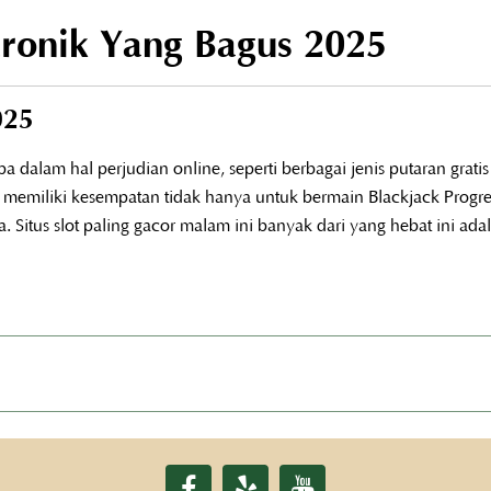
tronik Yang Bagus 2025
025
a dalam hal perjudian online, seperti berbagai jenis putaran gratis
emiliki kesempatan tidak hanya untuk bermain Blackjack Progres
 Situs slot paling gacor malam ini banyak dari yang hebat ini ada