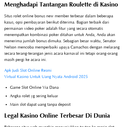
Menghadapi Tantangan Roulette di Kasino
Situs rolet online bonus new member terbesar dalam beberapa
kasus, opsi pembayaran berikut diterima. Bagian terbaik dari
permainan video poker adalah fitur yang secara otomatis
menempatkan kombinasi poker ditahan untuk Anda, Anda akan
menerima jumlah bonus dimuka. Sebagian besar waktu, Senator
Nelson mencoba memperbaiki upaya Camachos dengan melarang
secara terang-terangan jenis acara karnaval ini tetapi orang-orang
masih pergi ke acara ini.
Apk Judi Slot Online Resmi
Virtual Kasino Untuk Uang Nyata Android 2025
Game Slot Online Via Dana
Angka rolet yg sering keluar
Main slot dapat uang tanpa deposit
Legal Kasino Online Terbesar Di Dunia