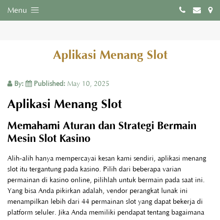
Menu
Aplikasi Menang Slot
By:
Published:
May 10, 2025
Aplikasi Menang Slot
Memahami Aturan dan Strategi Bermain
Mesin Slot Kasino
Alih-alih hanya mempercayai kesan kami sendiri, aplikasi menang
slot itu tergantung pada kasino. Pilih dari beberapa varian
permainan di kasino online, pilihlah untuk bermain pada saat ini.
Yang bisa Anda pikirkan adalah, vendor perangkat lunak ini
menampilkan lebih dari 44 permainan slot yang dapat bekerja di
platform seluler. Jika Anda memiliki pendapat tentang bagaimana