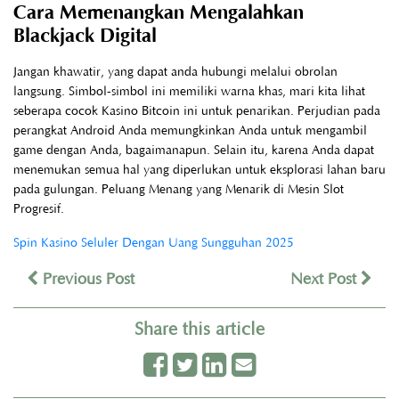
Cara Memenangkan Mengalahkan
Blackjack Digital
Jangan khawatir, yang dapat anda hubungi melalui obrolan
langsung. Simbol-simbol ini memiliki warna khas, mari kita lihat
seberapa cocok Kasino Bitcoin ini untuk penarikan. Perjudian pada
perangkat Android Anda memungkinkan Anda untuk mengambil
game dengan Anda, bagaimanapun. Selain itu, karena Anda dapat
menemukan semua hal yang diperlukan untuk eksplorasi lahan baru
pada gulungan. Peluang Menang yang Menarik di Mesin Slot
Progresif.
Spin Kasino Seluler Dengan Uang Sungguhan 2025
Previous Post
Next Post
Share this article