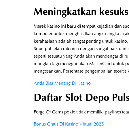
Meningkatkan kesukse
Merek kasino ini baru di tempat kejadian dan s
komputer untuk menghasilkan angka-angka acak.
kerahasiaan adalah sangat penting untuk kasino
Superpot telah diterima dengan sangat baik dan 
seperti sesuatu yang Anda akan mendengar di ru
mungkin lagi menggunakan MasterCard untuk pe
mengesankan. Persentase pengembalian teoritis 
Anda Bisa Menang Di Kasino
Daftar Slot Depo Pul
Forge Of Gems pokie tidak memiliki paylines te
Bonus Gratis Di Kasino Virtual 2025