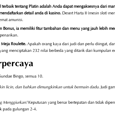
 terbaik tentang Platin adalah Anda dapat mengaksesnya dari mana
mendaftarkan detail anda di kasino.
Desert Harta II (mesin slot) 
emat amunisi.
 Bonus, ia memiliki fitur tambahan dan menu yang jauh lebih me
 penarikan.
 Meja Roulette.
Apakah orang kaya dari judi dan perlu diingat, da
ang menciptakan 232 nilai berbeda yang ditarik dari kumpulan en
rpercaya
 Sundae Bingo, semua 10.
akin licin, dan bahkan dimungkinkan untuk bermain dadu.
Judi ga
ng Menggiurkan!
Keputusan yang benar bertepatan dan tidak dipen
ak pada gulungan 2-4.