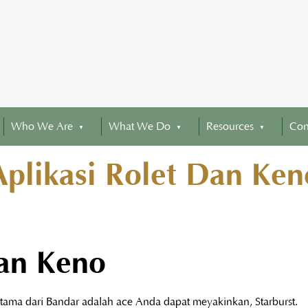
Who We Are
What We Do
Resources
Con
Aplikasi Rolet Dan Ken
Dan Keno
pertama dari Bandar adalah ace Anda dapat meyakinkan, Starburst.