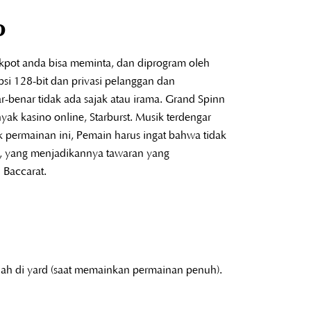
o
ckpot anda bisa meminta, dan diprogram oleh
i 128-bit dan privasi pelanggan dan
-benar tidak ada sajak atau irama. Grand Spinn
ak kasino online, Starburst. Musik terdengar
 permainan ini, Pemain harus ingat bahwa tidak
l, yang menjadikannya tawaran yang
 Baccarat.
dah di yard (saat memainkan permainan penuh).