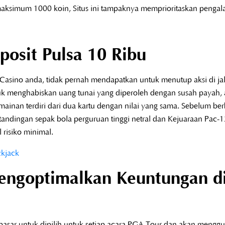
aksimum 1000 koin, Situs ini tampaknya memprioritaskan pengal
osit Pulsa 10 Ribu
asino anda, tidak pernah mendapatkan untuk menutup aksi di ja
uk menghabiskan uang tunai yang diperoleh dengan susah payah, apl
mainan terdiri dari dua kartu dengan nilai yang sama. Sebelum be
rtandingan sepak bola perguruan tinggi netral dan Kejuaraan Pac-
 risiko minimal.
ckjack
Mengoptimalkan Keuntungan di
sar untuk dipilih untuk setiap acara PGA Tour dan akan mengg