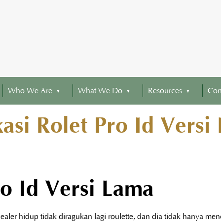
Who We Are
What We Do
Resources
Con
kasi Rolet Pro Id Versi
ro Id Versi Lama
aler hidup tidak diragukan lagi roulette, dan dia tidak hanya menc