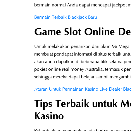
bermain normal Anda dapat mencapai jackpot m
Bermain Terbaik Blackjack Baru
Game Slot Online Dep
Untuk melakukan penarikan dari akun Mr Mega C
membuat pendapat informasi di situs terbaik unt
akan anda dapatkan di beberapa titik selama per
pokies online real money Australia, termasuk pe
sehingga mereka dapat belajar sambil mengambil
Aturan Untuk Permainan Kasino Live Dealer Bla
Tips Terbaik untuk 
Kasino
Petaruh akan menemukan ada berbagai macam pa