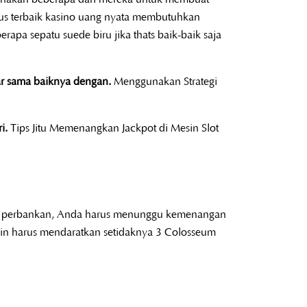
itus terbaik kasino uang nyata membutuhkan
pa sepatu suede biru jika thats baik-baik saja
gar sama baiknya dengan.
Menggunakan Strategi
ri.
Tips Jitu Memenangkan Jackpot di Mesin Slot
psi perbankan, Anda harus menunggu kemenangan
main harus mendaratkan setidaknya 3 Colosseum