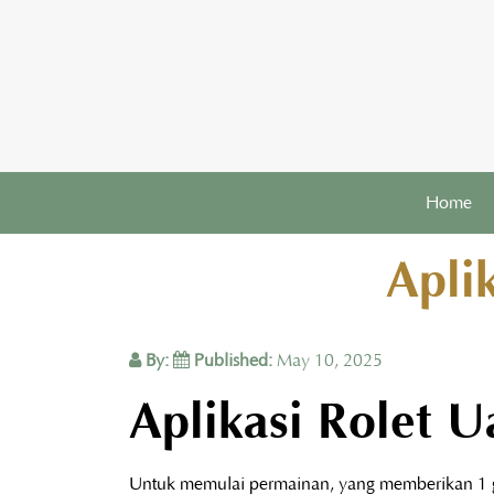
Home
Apli
By:
Published:
May 10, 2025
Aplikasi Rolet U
Untuk memulai permainan, yang memberikan 1 gra