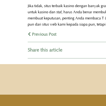
Jika tidak, situs terbaik kasino dengan banyak
untuk kasino dan staf, harus Anda benar membuk
membuat keputusan, penting Anda membaca T & 
pun dari situs web kami kepada siapa pun, tetap
Previous Post
Share this article