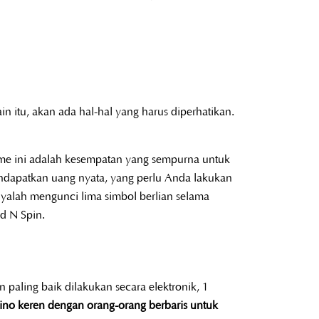
ain itu, akan ada hal-hal yang harus diperhatikan.
e ini adalah kesempatan yang sempurna untuk
dapatkan uang nyata, yang perlu Anda lakukan
yalah mengunci lima simbol berlian selama
d N Spin.
aling baik dilakukan secara elektronik, 1
asino keren dengan orang-orang berbaris untuk