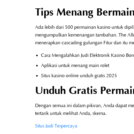
Tips Menang Bermain 
Ada lebih dari 500 permainan kasino untuk dipili
mengumpulkan kemenangan tambahan. The Allrigh
menerapkan cascading gulungan Fitur dan itu m
Cara Mengalahkan Judi Elektronik Kasino Bo
Aplikasi untuk menang main rolet
Situs kasino online unduh gratis 2025
Unduh Gratis Permain
Dengan semua ini dalam pikiran, Anda dapat m
tertarik untuk melihat Anda, skema.
Situs Judi Terpercaya