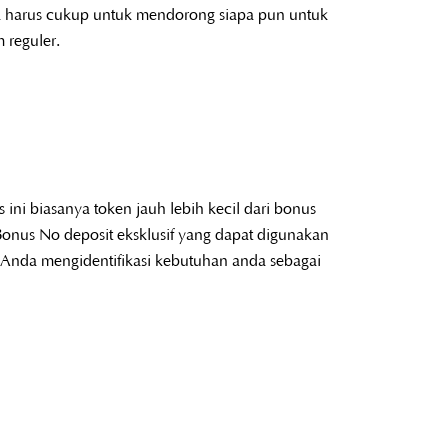
 harus cukup untuk mendorong siapa pun untuk
 reguler.
ini biasanya token jauh lebih kecil dari bonus
Bonus No deposit eksklusif yang dapat digunakan
 Anda mengidentifikasi kebutuhan anda sebagai