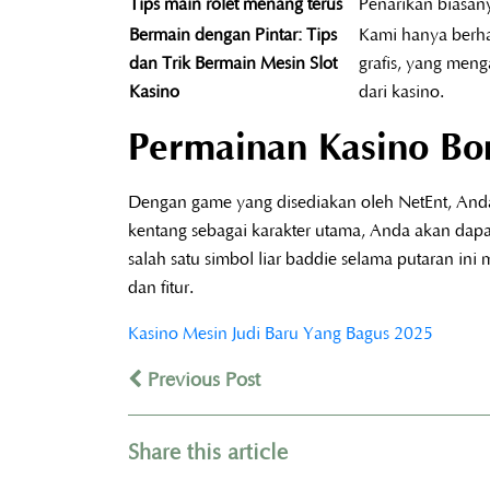
Tips main rolet menang terus
Penarikan biasan
Bermain dengan Pintar: Tips
Kami hanya berha
dan Trik Bermain Mesin Slot
grafis, yang men
Kasino
dari kasino.
Permainan Kasino Bo
Dengan game yang disediakan oleh NetEnt, And
kentang sebagai karakter utama, Anda akan dap
salah satu simbol liar baddie selama putaran i
dan fitur.
Kasino Mesin Judi Baru Yang Bagus 2025
Previous Post
Share this article