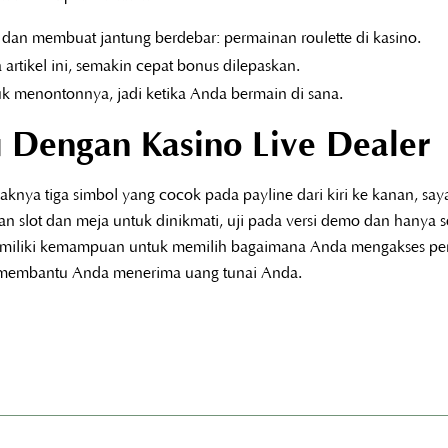
 dan membuat jantung berdebar: permainan roulette di kasino.
 artikel ini, semakin cepat bonus dilepaskan.
k menontonnya, jadi ketika Anda bermain di sana.
u Dengan Kasino Live Dealer
aknya tiga simbol yang cocok pada payline dari kiri ke kanan,
an slot dan meja untuk dinikmati, uji pada versi demo dan hanya 
n memiliki kemampuan untuk memilih bagaimana Anda mengakses 
u membantu Anda menerima uang tunai Anda.