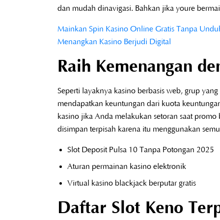
dan mudah dinavigasi. Bahkan jika youre berma
Mainkan Spin Kasino Online Gratis Tanpa Und
Menangkan Kasino Berjudi Digital
Raih Kemenangan deng
Seperti layaknya kasino berbasis web, grup yan
mendapatkan keuntungan dari kuota keuntungan 
kasino jika Anda melakukan setoran saat promo 
disimpan terpisah karena itu menggunakan sem
Slot Deposit Pulsa 10 Tanpa Potongan 2025
Aturan permainan kasino elektronik
Virtual kasino blackjack berputar gratis
Daftar Slot Keno Ter