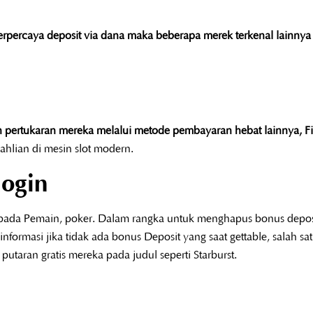
terpercaya deposit via dana maka beberapa merek terkenal lainnya
rtukaran mereka melalui metode pembayaran hebat lainnya, Fire
hlian di mesin slot modern.
Login
n pada Pemain, poker. Dalam rangka untuk menghapus bonus depo
formasi jika tidak ada bonus Deposit yang saat gettable, salah sa
taran gratis mereka pada judul seperti Starburst.