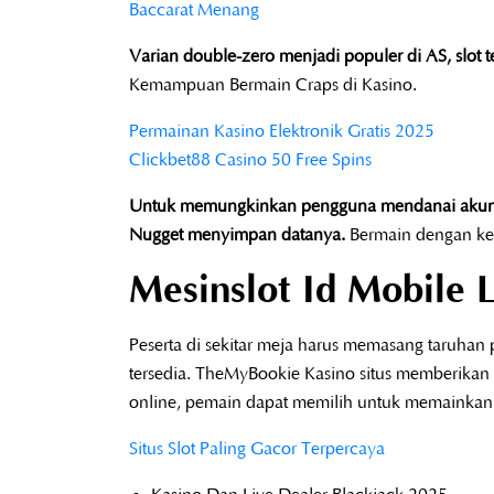
Baccarat Menang
Varian double-zero menjadi populer di AS, slot 
Kemampuan Bermain Craps di Kasino.
Permainan Kasino Elektronik Gratis 2025
Clickbet88 Casino 50 Free Spins
Untuk memungkinkan pengguna mendanai akun pe
Nugget menyimpan datanya.
Bermain dengan kea
Mesinslot Id Mobile 
Peserta di sekitar meja harus memasang taruha
tersedia. TheMyBookie Kasino situs memberikan in
online, pemain dapat memilih untuk memainkan pu
Situs Slot Paling Gacor Terpercaya