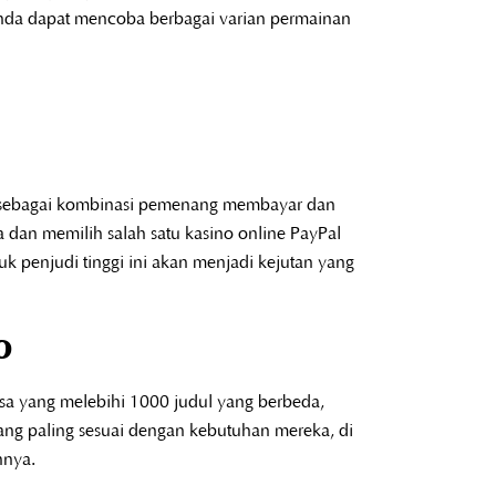
nda dapat mencoba berbagai varian permainan
ran sebagai kombinasi pemenang membayar dan
dan memilih salah satu kasino online PayPal
tuk penjudi tinggi ini akan menjadi kejutan yang
o
sa yang melebihi 1000 judul yang berbeda,
ng paling sesuai dengan kebutuhan mereka, di
nnya.