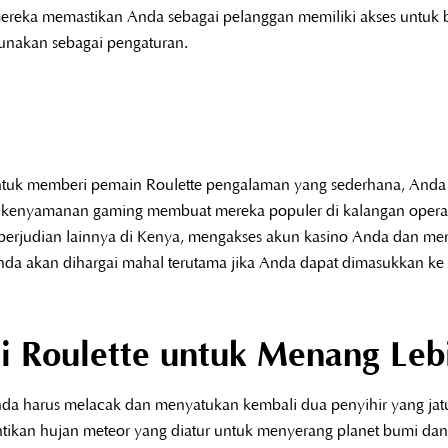
eka memastikan Anda sebagai pelanggan memiliki akses untuk b
gunakan sebagai pengaturan.
tuk memberi pemain Roulette pengalaman yang sederhana, Anda
dan kenyamanan gaming membuat mereka populer di kalangan opera
i perjudian lainnya di Kenya, mengakses akun kasino Anda dan 
Anda akan dihargai mahal terutama jika Anda dapat dimasukkan ke
 Roulette untuk Menang Leb
a harus melacak dan menyatukan kembali dua penyihir yang jatu
tikan hujan meteor yang diatur untuk menyerang planet bumi d