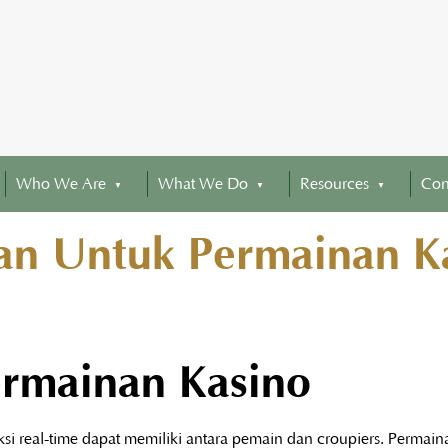
Who We Are
What We Do
Resources
Con
an Untuk Permainan K
ermainan Kasino
ksi real-time dapat memiliki antara pemain dan croupiers. Permain