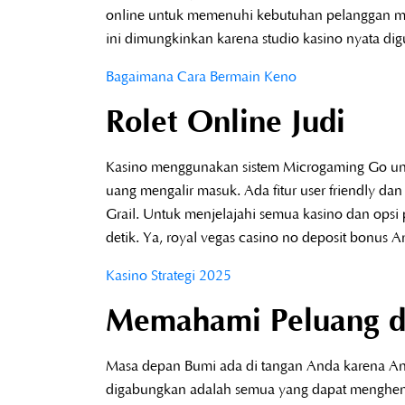
online untuk memenuhi kebutuhan pelanggan mer
ini dimungkinkan karena studio kasino nyata di
Bagaimana Cara Bermain Keno
Rolet Online Judi
Kasino menggunakan sistem Microgaming Go un
uang mengalir masuk. Ada fitur user friendly 
Grail. Untuk menjelajahi semua kasino dan ops
detik. Ya, royal vegas casino no deposit bonus 
Kasino Strategi 2025
Memahami Peluang di
Masa depan Bumi ada di tangan Anda karena And
digabungkan adalah semua yang dapat menghen