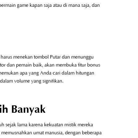
ermain game kapan saja atau di mana saja, dan
 harus menekan tombol Putar dan menunggu
tor dan pemain baik, akan membuka fitur bonus
menemukan apa yang Anda cari dalam hitungan
 dalam volume yang signifikan.
ih Banyak
h sejak lama karena kekuatan mistik mereka
an memusnahkan umat manusia, dengan beberapa