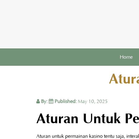
Home
Atur
By:
Published:
May 10, 2025
Aturan Untuk P
Aturan untuk permainan kasino tentu saja, intera