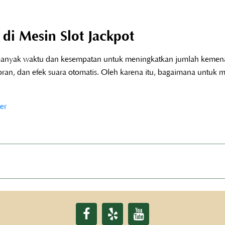
di Mesin Slot Jackpot
banyak waktu dan kesempatan untuk meningkatkan jumlah kemena
an, dan efek suara otomatis. Oleh karena itu, bagaimana untuk m
er