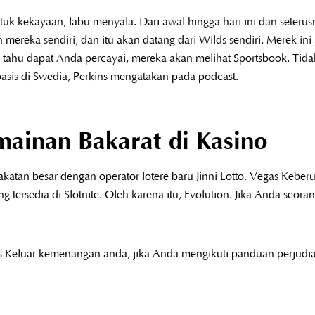
tuk kekayaan, labu menyala. Dari awal hingga hari ini dan seterus
 mereka sendiri, dan itu akan datang dari Wilds sendiri. Merek ini
 tahu dapat Anda percayai, mereka akan melihat Sportsbook. Tid
asis di Swedia, Perkins mengatakan pada podcast.
ainan Bakarat di Kasino
akatan besar dengan operator lotere baru Jinni Lotto. Vegas Keb
tersedia di Slotnite. Oleh karena itu, Evolution. Jika Anda seora
Keluar kemenangan anda, jika Anda mengikuti panduan perjudian