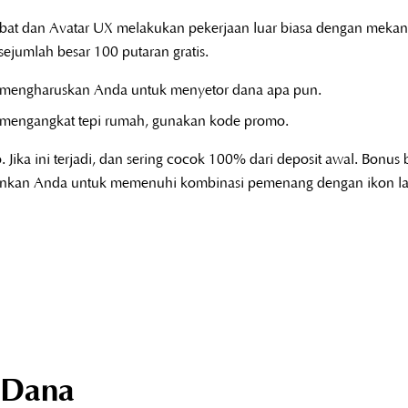
bat dan Avatar UX melakukan pekerjaan luar biasa dengan mekanik,
ejumlah besar 100 putaran gratis.
dak mengharuskan Anda untuk menyetor dana apa pun.
mengangkat tepi rumah, gunakan kode promo.
.
Jika ini terjadi, dan sering cocok 100% dari deposit awal. Bonus
kinkan Anda untuk memenuhi kombinasi pemenang dengan ikon lai
t Dana