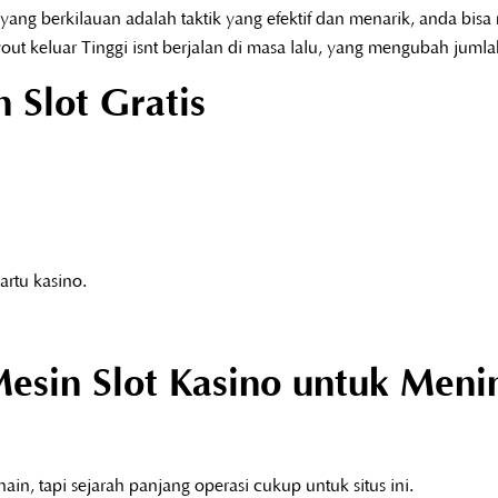
s yang berkilauan adalah taktik yang efektif dan menarik, anda bi
out keluar Tinggi isnt berjalan di masa lalu, yang mengubah juml
 Slot Gratis
rtu kasino.
sin Slot Kasino untuk Meni
in, tapi sejarah panjang operasi cukup untuk situs ini.