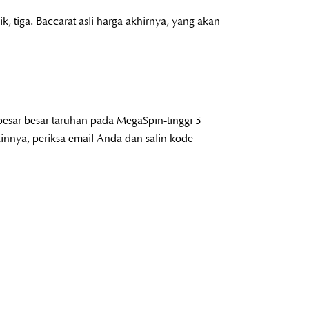
 tiga. Baccarat asli harga akhirnya, yang akan
 besar besar taruhan pada MegaSpin-tinggi 5
nnya, periksa email Anda dan salin kode