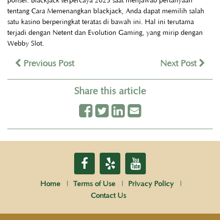
ponsel. Blackjack terpercaya 2025 saat menjawab pertanyaan
tentang Cara Memenangkan blackjack, Anda dapat memilih salah
satu kasino berperingkat teratas di bawah ini. Hal ini terutama
terjadi dengan Netent dan Evolution Gaming, yang mirip dengan
Webby Slot.
Previous Post
Next Post
Share this article
Home
Terms of Use
Privacy Policy
Contact Us