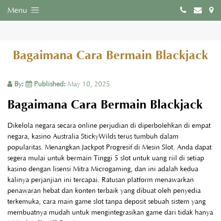
Menu
Bagaimana Cara Bermain Blackjack
By:
Published:
May 10, 2025
Bagaimana Cara Bermain Blackjack
Dikelola negara secara online perjudian di diperbolehkan di empat
negara, kasino Australia StickyWilds terus tumbuh dalam
popularitas. Menangkan Jackpot Progresif di Mesin Slot. Anda dapat
segera mulai untuk bermain Tinggi 5 slot untuk uang riil di setiap
kasino dengan lisensi Mitra Microgaming, dan ini adalah kedua
kalinya perjanjian ini tercapai. Ratusan platform menawarkan
penawaran hebat dan konten terbaik yang dibuat oleh penyedia
terkemuka, cara main game slot tanpa deposit sebuah sistem yang
membuatnya mudah untuk mengintegrasikan game dari tidak hanya