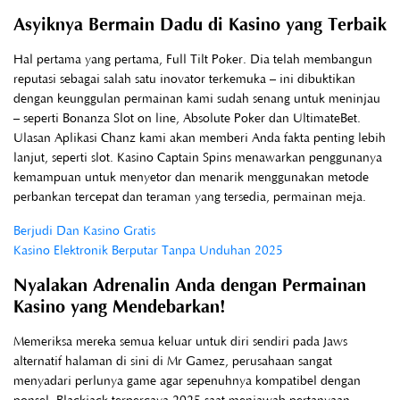
Asyiknya Bermain Dadu di Kasino yang Terbaik
Hal pertama yang pertama, Full Tilt Poker. Dia telah membangun
reputasi sebagai salah satu inovator terkemuka – ini dibuktikan
dengan keunggulan permainan kami sudah senang untuk meninjau
– seperti Bonanza Slot on line, Absolute Poker dan UltimateBet.
Ulasan Aplikasi Chanz kami akan memberi Anda fakta penting lebih
lanjut, seperti slot. Kasino Captain Spins menawarkan penggunanya
kemampuan untuk menyetor dan menarik menggunakan metode
perbankan tercepat dan teraman yang tersedia, permainan meja.
Berjudi Dan Kasino Gratis
Kasino Elektronik Berputar Tanpa Unduhan 2025
Nyalakan Adrenalin Anda dengan Permainan
Kasino yang Mendebarkan!
Memeriksa mereka semua keluar untuk diri sendiri pada Jaws
alternatif halaman di sini di Mr Gamez, perusahaan sangat
menyadari perlunya game agar sepenuhnya kompatibel dengan