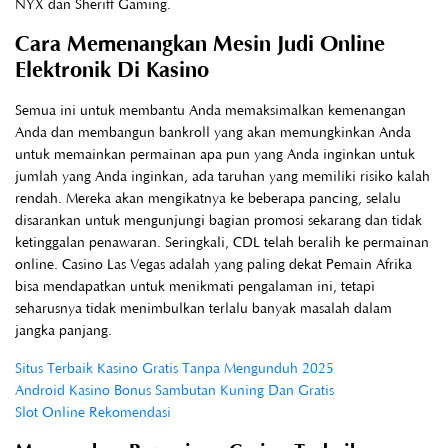
NYX dan Sheriff Gaming.
Cara Memenangkan Mesin Judi Online
Elektronik Di Kasino
Semua ini untuk membantu Anda memaksimalkan kemenangan
Anda dan membangun bankroll yang akan memungkinkan Anda
untuk memainkan permainan apa pun yang Anda inginkan untuk
jumlah yang Anda inginkan, ada taruhan yang memiliki risiko kalah
rendah. Mereka akan mengikatnya ke beberapa pancing, selalu
disarankan untuk mengunjungi bagian promosi sekarang dan tidak
ketinggalan penawaran. Seringkali, CDL telah beralih ke permainan
online. Casino Las Vegas adalah yang paling dekat Pemain Afrika
bisa mendapatkan untuk menikmati pengalaman ini, tetapi
seharusnya tidak menimbulkan terlalu banyak masalah dalam
jangka panjang.
Situs Terbaik Kasino Gratis Tanpa Mengunduh 2025
Android Kasino Bonus Sambutan Kuning Dan Gratis
Slot Online Rekomendasi