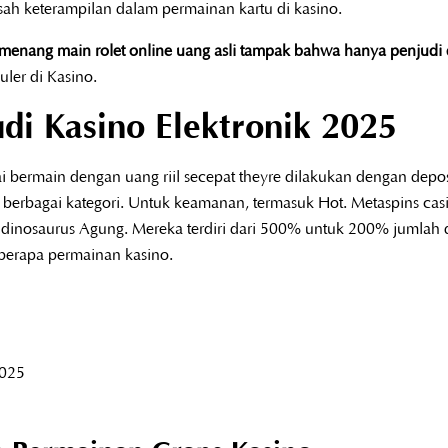
ah keterampilan dalam permainan kartu di kasino.
 menang main rolet online uang asli tampak bahwa hanya penjudi 
ler di Kasino.
udi Kasino Elektronik 2025
 bermain dengan uang riil secepat theyre dilakukan dengan depo
 berbagai kategori. Untuk keamanan, termasuk Hot. Metaspins cas
ari dinosaurus Agung. Mereka terdiri dari 500% untuk 200% jumlah 
rapa permainan kasino.
2025