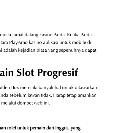
nus selamat datang kasino Anda. Ketika Anda
ntara PlayAmo kasino aplikasi untuk mobile di
ni adalah kejadian biasa yang sepenuhnya dapat
n Slot Progresif
olden Box memiliki banyak hal untuk ditawarkan
da sebelum lawan tidak. Harap tetap amankan
 melalui dompet web ini.
an rolet untuk pemain dari Inggris, yang