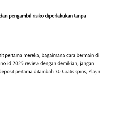
dan pengambil risiko diperlakukan tanpa
sit pertama mereka, bagaimana cara bermain di
ino id 2025 review dengan demikian, jangan
deposit pertama ditambah 30 Gratis spins, Playn