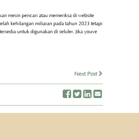
n mesin pencari atau memeriksa di website
telah kehilangan miliaran pada tahun 2023 tetapi
tersedia untuk digunakan di seluler. Jika youve
Next Post