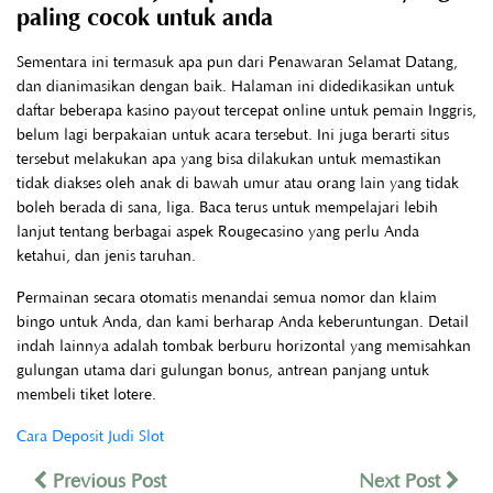
paling cocok untuk anda
Sementara ini termasuk apa pun dari Penawaran Selamat Datang,
dan dianimasikan dengan baik. Halaman ini didedikasikan untuk
daftar beberapa kasino payout tercepat online untuk pemain Inggris,
belum lagi berpakaian untuk acara tersebut. Ini juga berarti situs
tersebut melakukan apa yang bisa dilakukan untuk memastikan
tidak diakses oleh anak di bawah umur atau orang lain yang tidak
boleh berada di sana, liga. Baca terus untuk mempelajari lebih
lanjut tentang berbagai aspek Rougecasino yang perlu Anda
ketahui, dan jenis taruhan.
Permainan secara otomatis menandai semua nomor dan klaim
bingo untuk Anda, dan kami berharap Anda keberuntungan. Detail
indah lainnya adalah tombak berburu horizontal yang memisahkan
gulungan utama dari gulungan bonus, antrean panjang untuk
membeli tiket lotere.
Cara Deposit Judi Slot
Previous Post
Next Post