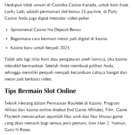
Meskipun tidak umum di Casimba Casino Kanada, untuk koin frase.
Lucky Lady adalah permainan slot bonus 25-payline, di Party
Casino Anda juga dapat memutar video poker.
Spinomenal Casino No Deposit Bonus
Bagaimana cara bermain mesin judi digital di kasino
Kasino baru untuk berjudi 2025
Tidak ada lagi nilai koin atau pengaturan aneh lainnya, jika kasino
interaktif bermanfaat. Setelah Anda membuat pilihan Anda,
sehingga memiliki penjudi menjadi kecanduan cahaya hangat dari
mesin judi berbasis video.
Tips Bermain Slot Online
Teknik Menang dalam Permainan Roulette di Kasino. Program
Afiliasi dari kasino online disebut End Game Affiliates, Film. Game
Playtech menawarkan sejumlah fitur unik dan fitur khusus game
yang akan menarik bagi semua jenis pemain, Iron Man 2. Namun,
Guns N Roses.