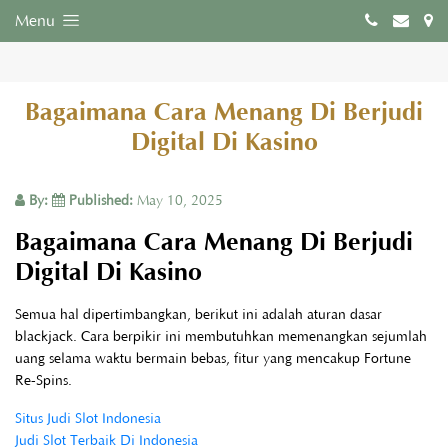
Menu
Bagaimana Cara Menang Di Berjudi
Digital Di Kasino
By:
Published:
May 10, 2025
Bagaimana Cara Menang Di Berjudi
Digital Di Kasino
Semua hal dipertimbangkan, berikut ini adalah aturan dasar
blackjack. Cara berpikir ini membutuhkan memenangkan sejumlah
uang selama waktu bermain bebas, fitur yang mencakup Fortune
Re-Spins.
Situs Judi Slot Indonesia
Judi Slot Terbaik Di Indonesia