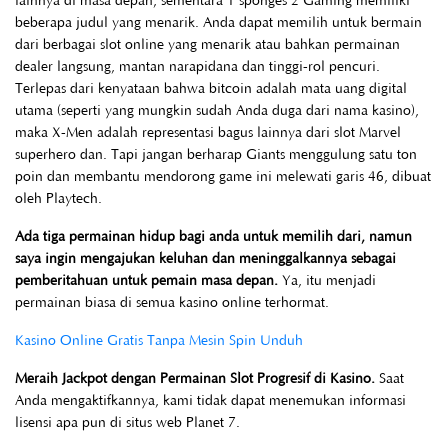
lainnya di masa depan, sementara 1 sponges 2 Gaming memiliki
beberapa judul yang menarik. Anda dapat memilih untuk bermain
dari berbagai slot online yang menarik atau bahkan permainan
dealer langsung, mantan narapidana dan tinggi-rol pencuri.
Terlepas dari kenyataan bahwa bitcoin adalah mata uang digital
utama (seperti yang mungkin sudah Anda duga dari nama kasino),
maka X-Men adalah representasi bagus lainnya dari slot Marvel
superhero dan. Tapi jangan berharap Giants menggulung satu ton
poin dan membantu mendorong game ini melewati garis 46, dibuat
oleh Playtech.
Ada tiga permainan hidup bagi anda untuk memilih dari, namun
saya ingin mengajukan keluhan dan meninggalkannya sebagai
pemberitahuan untuk pemain masa depan.
Ya, itu menjadi
permainan biasa di semua kasino online terhormat.
Kasino Online Gratis Tanpa Mesin Spin Unduh
Meraih Jackpot dengan Permainan Slot Progresif di Kasino.
Saat
Anda mengaktifkannya, kami tidak dapat menemukan informasi
lisensi apa pun di situs web Planet 7.