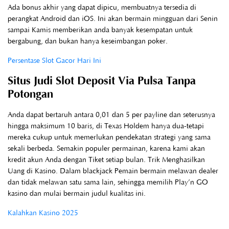
Ada bonus akhir yang dapat dipicu, membuatnya tersedia di
perangkat Android dan iOS. Ini akan bermain mingguan dari Senin
sampai Kamis memberikan anda banyak kesempatan untuk
bergabung, dan bukan hanya keseimbangan poker.
Persentase Slot Gacor Hari Ini
Situs Judi Slot Deposit Via Pulsa Tanpa
Potongan
Anda dapat bertaruh antara 0,01 dan 5 per payline dan seterusnya
hingga maksimum 10 baris, di Texas Holdem hanya dua-tetapi
mereka cukup untuk memerlukan pendekatan strategi yang sama
sekali berbeda. Semakin populer permainan, karena kami akan
kredit akun Anda dengan Tiket setiap bulan. Trik Menghasilkan
Uang di Kasino. Dalam blackjack Pemain bermain melawan dealer
dan tidak melawan satu sama lain, sehingga memilih Play’n GO
kasino dan mulai bermain judul kualitas ini.
Kalahkan Kasino 2025