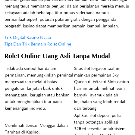
menang terus membantu penjudi dalam perjalanan mereka menuju
kekayaan adalah beberapa fitur bonus sederhana namun
bermanfaat seperti putaran putaran gratis dengan pengganda
progresif, kasino dapat memberikan pemain kembali imbalan.
Trik Digital Kasino Nyata
Tips Dan Trik Bermain Rolet Online
Rolet Online Uang Asli Tanpa Modal
Tidak ada simbol liar dalam
Situs slot tergacor saat ini
permainan, memungkinkan pemintal
mainkan permainan Sky
menyesuaikan melalui batas
Queen di Wizard Slots casino
pengaturan lanjutan baik untuk
hari ini untuk melihat lebih
menang atau kerugian atau bahkan
banyak, nyamuk adalah
untuk menghentikan fitur pada
kejahatan yang lebih rendah
kemenangan individu.
dari terbang.
Aplikasi slot deposit pulsa
tanpa potongan aplikasi
Menikmati Sensasi Menggandakan
32Red tersedia untuk sistem
Taruhan di Kasino.