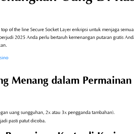
 of the line Secure Socket Layer enkripsi untuk menjaga semua i
rjudi 2025 Anda perlu bertaruh kemenangan putaran gratis Anda
kan.
sino
g Menang dalam Permainan B
dengan uang sungguhan, 2x atau 3x pengganda tambahan).
adi pasti patut dicoba.