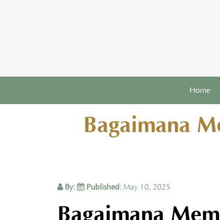
Home
Bagaimana Me
By:
Published:
May 10, 2025
Bagaimana Meme