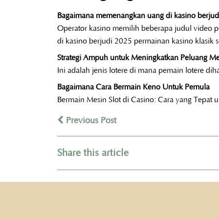
Bagaimana memenangkan uang di kasino berjud
Operator kasino memilih beberapa judul video
di kasino berjudi 2025 permainan kasino klasik
Strategi Ampuh untuk Meningkatkan Peluang Me
Ini adalah jenis lotere di mana pemain lotere 
Bagaimana Cara Bermain Keno Untuk Pemula
Bermain Mesin Slot di Casino: Cara yang Tepat 
Previous Post
Share this article