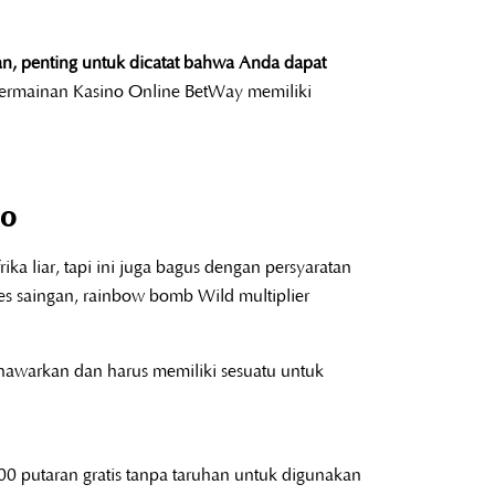
n, penting untuk dicatat bahwa Anda dapat
Permainan Kasino Online BetWay memiliki
no
 liar, tapi ini juga bagus dengan persyaratan
es saingan, rainbow bomb Wild multiplier
nawarkan dan harus memiliki sesuatu untuk
00 putaran gratis tanpa taruhan untuk digunakan