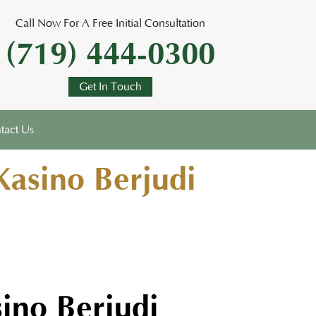
Call Now For A Free Initial Consultation
(719) 444-0300
Get In Touch
tact Us
asino Berjudi
no Berjudi