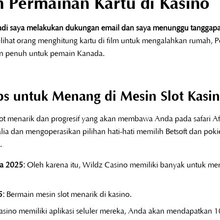
 Permainan Kartu di Kasino
jadi saya melakukan dukungan email dan saya menunggu tanggapa
ihat orang menghitung kartu di film untuk mengalahkan rumah, 
an penuh untuk pemain Kanada.
ps untuk Menang di Mesin Slot Kasi
enarik dan progresif yang akan membawa Anda pada safari Afrika
ia dan mengoperasikan pilihan hati-hati memilih Betsoft dan poki
.
a 2025:
Oleh karena itu, Wildz Casino memiliki banyak untuk me
5:
Bermain mesin slot menarik di kasino.
asino memiliki aplikasi seluler mereka, Anda akan mendapatkan 1