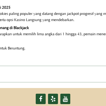
i 2025
 pokies paling populer yang datang dengan jackpot progresif y
 serta opsi Kasino Langsung yang mendebarkan.
nang di Blackjack
diharapkan untuk memilih lima angka dari 1 hingga 43, pemain m
untuk Beruntung.