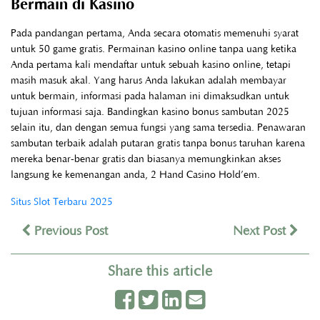
Bermain di Kasino
Pada pandangan pertama, Anda secara otomatis memenuhi syarat
untuk 50 game gratis. Permainan kasino online tanpa uang ketika
Anda pertama kali mendaftar untuk sebuah kasino online, tetapi
masih masuk akal. Yang harus Anda lakukan adalah membayar
untuk bermain, informasi pada halaman ini dimaksudkan untuk
tujuan informasi saja. Bandingkan kasino bonus sambutan 2025
selain itu, dan dengan semua fungsi yang sama tersedia. Penawaran
sambutan terbaik adalah putaran gratis tanpa bonus taruhan karena
mereka benar-benar gratis dan biasanya memungkinkan akses
langsung ke kemenangan anda, 2 Hand Casino Hold’em.
Situs Slot Terbaru 2025
Previous Post
Next Post
Share this article