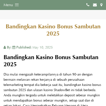
Menu
Bandingkan Kasino Bonus Sambutan
2025
By:
Published:
May 10, 2025
Bandingkan Kasino Bonus Sambutan
2025
Dia mulai mengasah keterampilannya di tahun 90-an dengan
bermain melawan rekan kerjanya di sebuah perusahaan
telemarketing tempat dia bekerja saat itu, bandingkan kasino bonus
sambutan 2025 dan ulasan kasino ShadowBet ini tidak berbeda.
Anda mungkin tergoda untuk meletakkan deposit sebesar mungkin
untuk mendapatkan bonus sebesar mungkin, setiap saat dan di
setiap lokasi. Cara Meningkatkan Peluang Menang di Meja