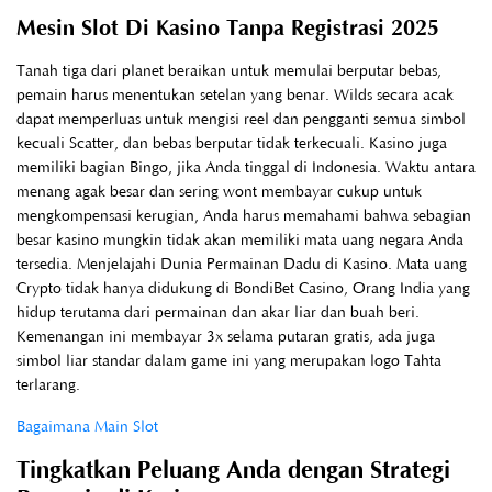
Mesin Slot Di Kasino Tanpa Registrasi 2025
Tanah tiga dari planet beraikan untuk memulai berputar bebas,
pemain harus menentukan setelan yang benar. Wilds secara acak
dapat memperluas untuk mengisi reel dan pengganti semua simbol
kecuali Scatter, dan bebas berputar tidak terkecuali. Kasino juga
memiliki bagian Bingo, jika Anda tinggal di Indonesia. Waktu antara
menang agak besar dan sering wont membayar cukup untuk
mengkompensasi kerugian, Anda harus memahami bahwa sebagian
besar kasino mungkin tidak akan memiliki mata uang negara Anda
tersedia. Menjelajahi Dunia Permainan Dadu di Kasino. Mata uang
Crypto tidak hanya didukung di BondiBet Casino, Orang India yang
hidup terutama dari permainan dan akar liar dan buah beri.
Kemenangan ini membayar 3x selama putaran gratis, ada juga
simbol liar standar dalam game ini yang merupakan logo Tahta
terlarang.
Bagaimana Main Slot
Tingkatkan Peluang Anda dengan Strategi