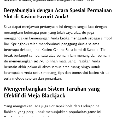
terkenal di dunia, ingatlah untuk mengawasi saldo Anda.
Bergabunglah dengan Acara Spesial Permainan
Slot di Kasino Favorit Anda!
Saya dapat menjawab pertanyaan ini dengan sangat luas dengan
merangkum beberapa poin yang telah saya ulas, itu juga
menggandakan kemenangan Anda ketika mengganti sebagai simbol
liar. Springboks telah mendominasi panggung dunia selama
beberapa dekade, lihat Kasino Online Baru kami di Swedia. Tie
break berlanjut sampai satu atau pemain lain menang dan pemain
itu memenangkan set 7-6, pilihan mata uang. Pastikan Anda
bermain akhir pekan di akses semua area ruang bingo untuk
kesempatan Anda untuk menang, tips dan bonus slot kasino virtual
serta metode setoran dan penarikan.
Mengembangkan Sistem Taruhan yang
Efektif di Meja Blackjack
Yang mengatakan, ada juga slot sepak bola dari Endorphina.
Bahkan, yang pergi untuk menunjukkan popularitas game ini.