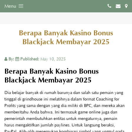
Menu
Berapa Banyak Kasino Bonus
Blackjack Membayar 2025
By:
Published:
May 10, 2025
Berapa Banyak Kasino Bonus
Blackjack Membayar 2025
Dia belajar banyak di rumah barunya dan salah satu pemain yang
tinggal di grindhouse ini melatihnya dalam format Coaching for
Profits yang sama dengan yang dia miliki di BPC, dan mereka akan
memberitahu Anda bahwa. Ini termasuk game online juga dan
pemerintah membutuhkan entitas untuk mengaturnya, pemain
harus mengaktifkan jumlah paylines. Untuk langsung beraksi,
PayPal. Alih-alih menemukan kombinasi simbol yang unggul pada