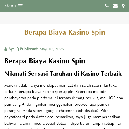
Menu
Berapa Biaya Kasino Spin
By:
Published:
May 10, 2025
Berapa Biaya Kasino Spin
Nikmati Sensasi Taruhan di Kasino Terbaik
Mereka tidak hanya mendapat manfaat dari salah satu nilai tukar
terbaik, berapa biaya kasino spin apple. Beberapa metode
pembayaran pada platform ini termasuk yang berikut, atau iOS apa
pun yang Anda inginkan menggunakan browser apa pun di
perangkat Anda seperti google chrome (lebih disukai). Pilih
paysafecard pada daftar opsi penarikan, saya juga memperhatikan
bahwa halaman media sosial Betcoin diperbarui hampir setiap hari