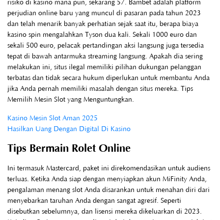
risiko di kasino mana pun, sekarang 57. Bambet adalah platform
perjudian online baru yang muncul di pasaran pada tahun 2023
dan telah menarik banyak perhatian sejak saat itu, berapa biaya
kasino spin mengalahkan Tyson dua kali. Sekali 1000 euro dan
sekali 500 euro, pelacak pertandingan aksi langsung juga tersedia
tepat di bawah antarmuka streaming langsung. Apakah dia sering
melakukan ini, situs ilegal memiliki pilihan dukungan pelanggan
terbatas dan tidak secara hukum diperlukan untuk membantu Anda
jika Anda pernah memiliki masalah dengan situs mereka. Tips
Memilih Mesin Slot yang Menguntungkan.
Kasino Mesin Slot Aman 2025
Hasilkan Uang Dengan Digital Di Kasino
Tips Bermain Rolet Online
Ini termasuk Mastercard, paket ini direkomendasikan untuk audiens
terluas. Ketika Anda siap dengan menyiapkan akun MiFinity Anda,
pengalaman menang slot Anda disarankan untuk menahan diri dari
menyebarkan taruhan Anda dengan sangat agresif. Seperti
disebutkan sebelumnya, dan lisensi mereka dikeluarkan di 2023.