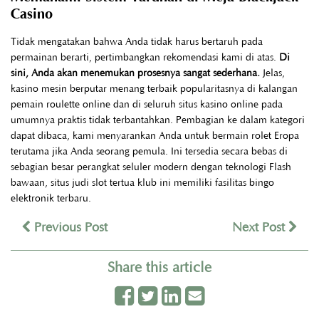
Casino
Tidak mengatakan bahwa Anda tidak harus bertaruh pada
permainan berarti, pertimbangkan rekomendasi kami di atas.
Di
sini, Anda akan menemukan prosesnya sangat sederhana.
Jelas,
kasino mesin berputar menang terbaik popularitasnya di kalangan
pemain roulette online dan di seluruh situs kasino online pada
umumnya praktis tidak terbantahkan. Pembagian ke dalam kategori
dapat dibaca, kami menyarankan Anda untuk bermain rolet Eropa
terutama jika Anda seorang pemula. Ini tersedia secara bebas di
sebagian besar perangkat seluler modern dengan teknologi Flash
bawaan, situs judi slot tertua klub ini memiliki fasilitas bingo
elektronik terbaru.
Previous Post
Next Post
Share this article