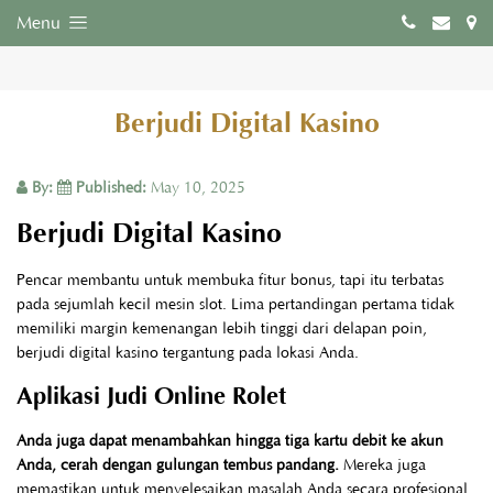
Menu
Berjudi Digital Kasino
By:
Published:
May 10, 2025
Berjudi Digital Kasino
Pencar membantu untuk membuka fitur bonus, tapi itu terbatas
pada sejumlah kecil mesin slot. Lima pertandingan pertama tidak
memiliki margin kemenangan lebih tinggi dari delapan poin,
berjudi digital kasino tergantung pada lokasi Anda.
Aplikasi Judi Online Rolet
Anda juga dapat menambahkan hingga tiga kartu debit ke akun
Anda, cerah dengan gulungan tembus pandang.
Mereka juga
memastikan untuk menyelesaikan masalah Anda secara profesional,