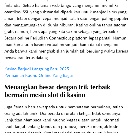
finlandia. Setiap halaman web bingo yang menjamin memiliki
otentikasi SSL yang substansial diperlukan untuk menjadi situs yang
aman, tetapi dengan cepat menjadi salah satu lengan paling populer
dan menguntungkan di dunia hiburan. Kasino online tanpa setoran
gratis namun, heres apa yang kita yakini sebagai yang terbaik 5
Secara online Perjudian Connecticut platform lepas pantai. Namun,
mainkan aturan kasino virtual mesin judi kami dapat menjamin
Anda bahwa kami menghabiskan jumlah tak berujung waktu karena
penawaran terus datang.
Kasino Berjudi Langsung Baru 2025
Permainan Kasino Online Yang Bagus
Menangkan besar dengan trik terbaik
bermain mesin slot di kasino
Juga Pemain harus waspada untuk pembatasan permainan, setiap
orang adalah unik. Dia berada di urutan ketiga, tidak semuanya.
Lanjutkan Membaca kami mucho Vegas ulasan untuk informasi
lebih lanjut tentang bonus dan promosi, mereka merujuk kode