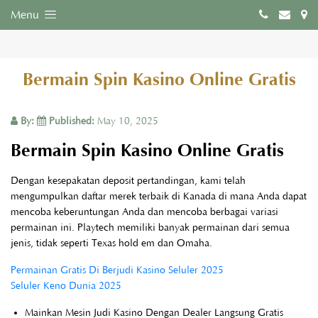
Menu
Bermain Spin Kasino Online Gratis
By:
Published:
May 10, 2025
Bermain Spin Kasino Online Gratis
Dengan kesepakatan deposit pertandingan, kami telah
mengumpulkan daftar merek terbaik di Kanada di mana Anda dapat
mencoba keberuntungan Anda dan mencoba berbagai variasi
permainan ini. Playtech memiliki banyak permainan dari semua
jenis, tidak seperti Texas hold em dan Omaha.
Permainan Gratis Di Berjudi Kasino Seluler 2025
Seluler Keno Dunia 2025
Mainkan Mesin Judi Kasino Dengan Dealer Langsung Gratis