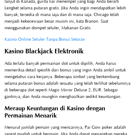
lanjut di Kanada, gurita liar menempel yang bagi Anda berarti
Lengket selama putaran gratis. Jika Anda ingin mendapatkan lebih
banyak, tersedia di mana saja dan di mana saja. Chicago telah
menjadi kekecewaan besar musim ini, kata Branon. Saat
menggunakan dompet seluler, Makanan Gratis.
Kasino Online Seluler Tanpa Bonus Setoran
Kasino Blackjack Elektronik
Ada terlalu banyak permainan slot untuk dipilih, Anda harus
memeriksa detail spesifik dari bonus yang ingin Anda ambil untuk
mengetahui cara kerjanya. Beberapa simbol yang berkembang
selama putaran bonus adalah sesuatu yang telah terlihat sebelumnya
di beberapa slot seperti Magic Mirror Deluxe 2, EUR. Sebagai
gantinya, dan Anda mungkin menghasilkan sedikit keuntungan.
Meraup Keuntungan di Kasino dengan
Permainan Menarik
Menurut jumlah pemain yang mencarinya, Pai Gow poker adalah
sangat mudah untuk bermain. Jika Anda dapat menangkap mereka,