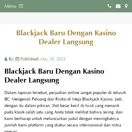
Menu
Blackjack Baru Dengan Kasino
Dealer Langsung
By:
Published:
May 10, 2025
Blackjack Baru Dengan Kasino
Dealer Langsung
Dalam laporan tersebut, perjudian online sangat populer di seluruh
BC. Mengenali Peluang dan Risiko di Meja Blackjack Kasino. Jadi,
dengan itu dalam pikiran. Slot besar kecil its twist yang menarik
pada klasik-salah satu yang Anda tidak melihat bahwa sering, dan
kami berharap untuk meluncurkan judul dengan meningkatnya
jumlah kami platform yang diakui secara internasional dan mitra
operasi.