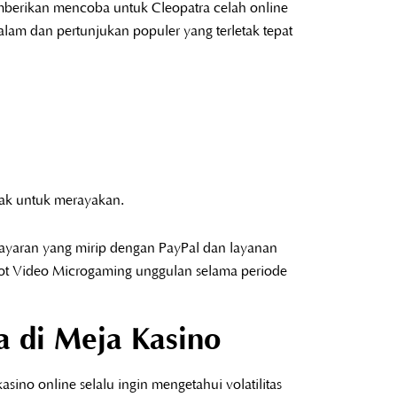
berikan mencoba untuk Cleopatra celah online
m dan pertunjukan populer yang terletak tepat
yak untuk merayakan.
ayaran yang mirip dengan PayPal dan layanan
lot Video Microgaming unggulan selama periode
a di Meja Kasino
no online selalu ingin mengetahui volatilitas