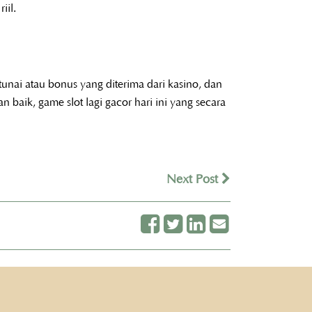
iil.
unai atau bonus yang diterima dari kasino, dan
 baik, game slot lagi gacor hari ini yang secara
Next Post