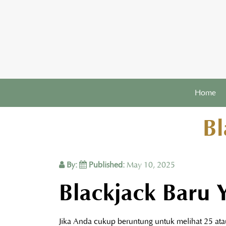
Home
Bl
By:
Published:
May 10, 2025
Blackjack Baru 
Jika Anda cukup beruntung untuk melihat 25 at