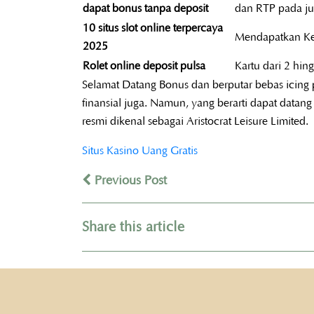
dapat bonus tanpa deposit
dan RTP pada jud
10 situs slot online terpercaya
Mendapatkan Keu
2025
Rolet online deposit pulsa
Kartu dari 2 hing
Selamat Datang Bonus dan berputar bebas icing 
finansial juga. Namun, yang berarti dapat datang
resmi dikenal sebagai Aristocrat Leisure Limited.
Situs Kasino Uang Gratis
Previous Post
Share this article