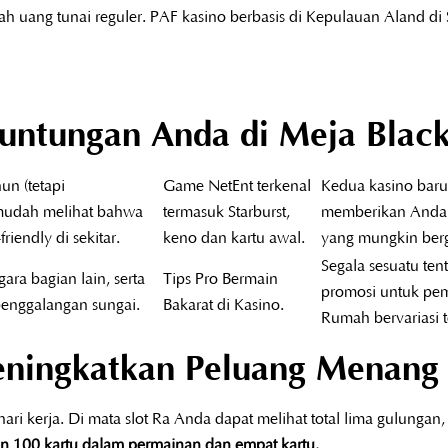
uang tunai reguler. PAF kasino berbasis di Kepulauan Aland di S
ntungan Anda di Meja Black
un (tetapi
Game NetEnt terkenal
Kedua kasino baru 
 mudah melihat bahwa
termasuk Starburst,
memberikan Anda 
riendly di sekitar.
keno dan kartu awal.
yang mungkin ber
Segala sesuatu te
ra bagian lain, serta
Tips Pro Bermain
promosi untuk pe
enggalangan sungai.
Bakarat di Kasino.
Rumah bervariasi t
ningkatkan Peluang Menang 
i kerja. Di mata slot Ra Anda dapat melihat total lima gulungan
 100 kartu dalam permainan dan empat kartu.