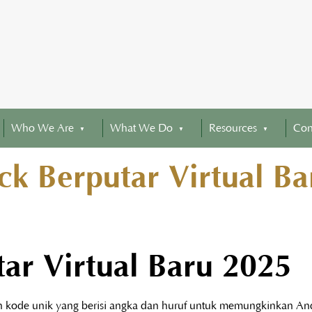
Who We Are
What We Do
Resources
Con
ck Berputar Virtual B
tar Virtual Baru 2025
n kode unik yang berisi angka dan huruf untuk memungkinkan And