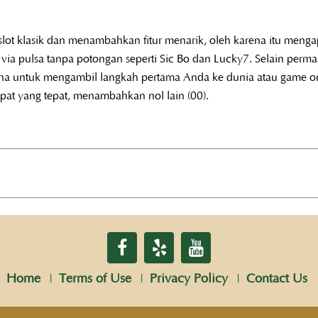
lot klasik dan menambahkan fitur menarik, oleh karena itu mengapa
 via pulsa tanpa potongan seperti Sic Bo dan Lucky7. Selain perma
aha untuk mengambil langkah pertama Anda ke dunia atau game on
at yang tepat, menambahkan nol lain (00).
Home
Terms of Use
Privacy Policy
Contact Us