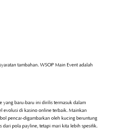
ersyaratan tambahan. WSOP Main Event adalah
 yang baru-baru ini dirilis termasuk dalam
l evolusi di kasino online terbaik. Mainkan
simbol pencar-digambarkan oleh kucing beruntung
ri pola payline, tetapi mari kita lebih spesifik.