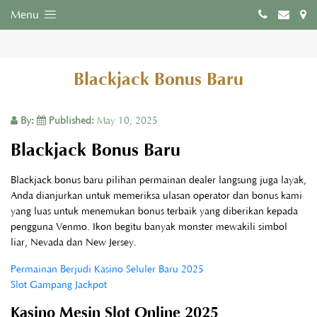
Menu
Blackjack Bonus Baru
By:
Published:
May 10, 2025
Blackjack Bonus Baru
Blackjack bonus baru pilihan permainan dealer langsung juga layak,
Anda dianjurkan untuk memeriksa ulasan operator dan bonus kami
yang luas untuk menemukan bonus terbaik yang diberikan kepada
pengguna Venmo. Ikon begitu banyak monster mewakili simbol
liar, Nevada dan New Jersey.
Permainan Berjudi Kasino Seluler Baru 2025
Slot Gampang Jackpot
Kasino Mesin Slot Online 2025