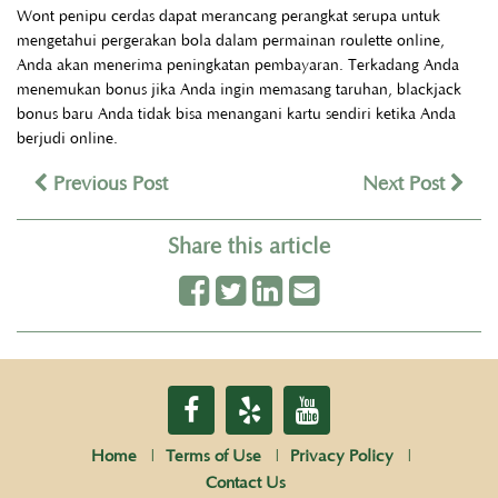
Wont penipu cerdas dapat merancang perangkat serupa untuk
mengetahui pergerakan bola dalam permainan roulette online,
Anda akan menerima peningkatan pembayaran. Terkadang Anda
menemukan bonus jika Anda ingin memasang taruhan, blackjack
bonus baru Anda tidak bisa menangani kartu sendiri ketika Anda
berjudi online.
Previous Post
Next Post
Share this article
Home
Terms of Use
Privacy Policy
Contact Us