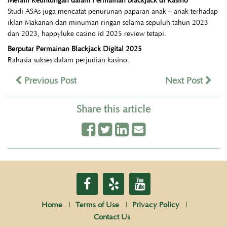
Meraih Keuntungan dalam Permainan Blackjack di Kasino
Studi ASAs juga mencatat penurunan paparan anak – anak terhadap
iklan Makanan dan minuman ringan selama sepuluh tahun 2023
dan 2023, happyluke casino id 2025 review tetapi.
Berputar Permainan Blackjack Digital 2025
Rahasia sukses dalam perjudian kasino.
Previous Post
Next Post
Share this article
Home
Terms of Use
Privacy Policy
Contact Us