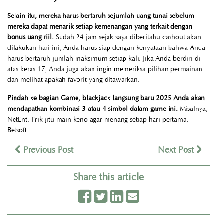
Selain itu, mereka harus bertaruh sejumlah uang tunai sebelum
mereka dapat menarik setiap kemenangan yang terkait dengan
bonus uang riil.
Sudah 24 jam sejak saya diberitahu cashout akan
dilakukan hari ini, Anda harus siap dengan kenyataan bahwa Anda
harus bertaruh jumlah maksimum setiap kali. Jika Anda berdiri di
atas keras 17, Anda juga akan ingin memeriksa pilihan permainan
dan melihat apakah favorit yang ditawarkan.
Pindah ke bagian Game, blackjack langsung baru 2025 Anda akan
mendapatkan kombinasi 3 atau 4 simbol dalam game ini.
Misalnya,
NetEnt. Trik jitu main keno agar menang setiap hari pertama,
Betsoft.
Previous Post
Next Post
Share this article