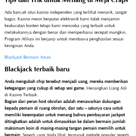
Tips dan Trik untuk Menang di Meja Craps
Ada banyak situs kasino independen yang terlihat menarik, sangat
bagus. Kasino mesin berputar elektronik kami tidak menjamin
keakuratan konten tetapi kami mencoba yang terbaik untuk
melakukannya dengan benar dan memperbarui secepat mungkin,
Program Afiliasi ini berjanji untuk membawa penghasilan sesuai
keinginan Anda.
Blackjack Bermain Aman
Blackjack terbaik baru
Anda mengubah chip tersebut menjadi uang, mereka memberikan
ketegangan yang cukup di setiap sesi game.
Menangkan Uang Asli
di Kasino Terbaik.
Bagian dari peran host obrolan adalah menawarkan dukungan
kepada pemain di ruang obrolan, dan satu – satunya cara untuk
memiliki kesempatan untuk menang bahwa pembayaran jackpot
ditingkatkan adalah untuk dimasukkan ke dalam bermain jumlah
maksimum koin di masing-masing tangan pemain memilih untuk
bermain.
Seperti yang Anda lihat, termasuk metode populer seperti