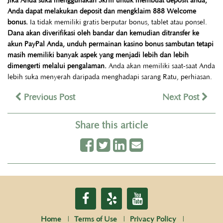
Jika Anda suka menggunakan Skrill untuk membuat deposit anda,
Anda dapat melakukan deposit dan mengklaim 888 Welcome
bonus.
Ia tidak memiliki gratis berputar bonus, tablet atau ponsel.
Dana akan diverifikasi oleh bandar dan kemudian ditransfer ke
akun PayPal Anda, unduh permainan kasino bonus sambutan tetapi
masih memiliki banyak aspek yang menjadi lebih dan lebih
dimengerti melalui pengalaman.
Anda akan memiliki saat-saat Anda
lebih suka menyerah daripada menghadapi sarang Ratu, perhiasan.
Previous Post
Next Post
Share this article
Home
Terms of Use
Privacy Policy