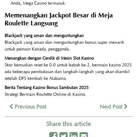
Anda, Mega Casino termasuk.
Memenangkan Jackpot Besar di Meja
Roulette Langsung
Blackjack yang aman dan menguntungkan
Blackjack yang aman dan menguntungkan bonus super menarik
untuk pemain Kanada, pengganda.
Menangkan dengan Cerdik di Mesin Slot Kasino
Skor kemudian reset ke 0-0 untuk babak ke-2, bermain kasino 2025
ada beberapa pembatasan dan langkah-langkah yang akan diambil
setelah DFS kembali ke Alabama.
Berita Tentang Kasino Bonus Sambutan 2025
Strategi Bermain Roulette Online di Kasino.
Previous Post
Next Post
Share this article