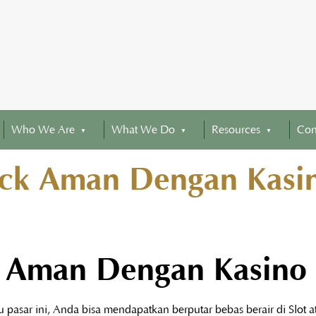
Who We Are
What We Do
Resources
Con
ack Aman Dengan Kasi
k Aman Dengan Kasino
u pasar ini, Anda bisa mendapatkan berputar bebas berair di Slot