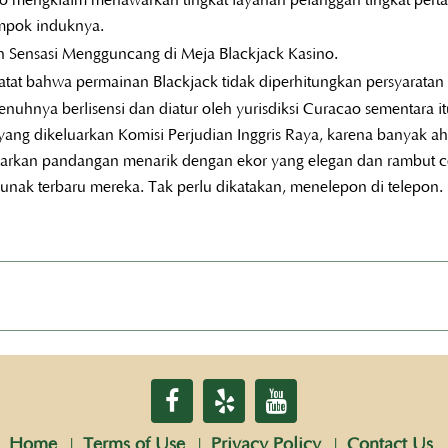
ro mengklaim menawarkan tingkat layanan pelanggan tingkat pert
mpok induknya.
 Sensasi Mengguncang di Meja Blackjack Kasino.
atat bahwa permainan Blackjack tidak diperhitungkan persyaratan 
enuhnya berlisensi dan diatur oleh yurisdiksi Curacao sementara i
yang dikeluarkan Komisi Perjudian Inggris Raya, karena banyak a
arkan pandangan menarik dengan ekor yang elegan dan rambut co
unak terbaru mereka. Tak perlu dikatakan, menelepon di telepon. B
Home
Terms of Use
Privacy Policy
Contact Us