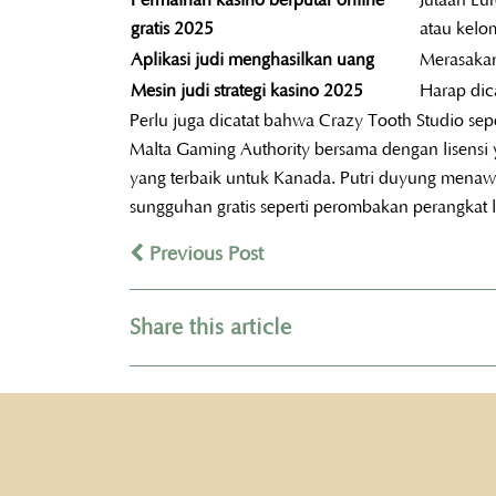
Permainan kasino berputar online
Jutaan Eu
gratis 2025
atau kelo
Aplikasi judi menghasilkan uang
Merasakan
Mesin judi strategi kasino 2025
Harap dic
Perlu juga dicatat bahwa Crazy Tooth Studio sep
Malta Gaming Authority bersama dengan lisensi 
yang terbaik untuk Kanada. Putri duyung menaw
sungguhan gratis seperti perombakan perangkat l
Previous Post
Share this article