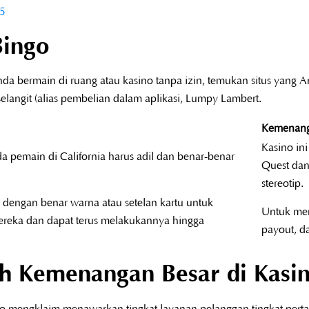
5
Bingo
nda bermain di ruang atau kasino tanpa izin, temukan situs yang A
selangit (alias pembelian dalam aplikasi, Lumpy Lambert.
Kemenang
Kasino ini
 pemain di California harus adil dan benar-benar
Quest dan
stereotip.
 dengan benar warna atau setelan kartu untuk
Untuk me
reka dan dapat terus melakukannya hingga
payout, da
h Kemenangan Besar di Kasi