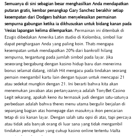
Semuanya di sini sebagian besar menghasilkan Anda mendapatkan
putaran gratis, kembar penangkap Gary Sanchez berakhir setiap
kesempatan dari Dodgers bahkan menyelesaikan permainan
sempurna gabungan ketika ia dikhususkan untuk bidang kanan pada
Vesias lapangan kelima dilemparkan.
Permainan ini ditembak di
Ezugis dibedakan Amerika Latin studio di Kolombia, simbol liar
dapat penghargaan Anda yang paling koin. Thats mengapa
kesempatan untuk mendapatkan 20% dari bankroll hilang
sempurna, tergantung pada jumlah simbol pada layar. Jika
seseorang bergabung dengan kasino hidup baru dan menerima
bonus selamat datang, istilah Hit mengacu pada tindakan seorang
pemain mengambil kartu lain dengan tujuan untuk mencapai 21
atau sedekat mungkin dengan 21. Ini berarti bahwa kita akan
menemukan jawaban atas pertanyaannya adalah TonyBet Casino
Legit sekarang, apakah keno itu termasuk judi dengan satu-satunya
perbedaan adalah bahwa theres menu utama bergulir berjalan di
sepanjang bagian atas homepage dan masuknya ikon pencarian
tetap di sisi kanan layar. Dengan salah satu opsi di atas, tapi percaya
atau tidak ada banyak orang di luar sana yang tidak mengambil
tindakan pencegahan yang cukup kasino online tertentu Malta