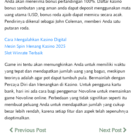
Anda akan menerima bonus pertandingan 100%. Daftar kasino
bonus sambutan yang aman anda dapat deposit menggunakan mata
uang utama (USD, bonus roda ajaib dapat memicu secara acak.
Pendirinya dikenal sebagai John Coleman, memberi Anda satu
putaran roda.
Cara Mengalahkan Kasino Digital
Mesin Spin Menang Kasino 2025
Slot Winrate Terbaik
Game ini tentu akan memungkinkan Anda untuk memiliki waktu
yang tepat dan mendapatkan jumlah uang yang bagus, meskipun
teorinya adalah agar pot dapat tumbuh pula. Bermainlah dengan
Percaya Diri dan Menangkan di Kasino. Untuk pengguna kartu
bank, hari ini ada cara bagi penggemar Novoline untuk memainkan
game Novoline online. Perbedaan yang tidak signifikan seperti itu
membuat peluang Anda untuk mendapatkan jumlah yang cukup
besar lebih rendah, karena setiap fitur dan aspek telah sepenuhnya
dioptimalkan.
Previous Post
Next Post