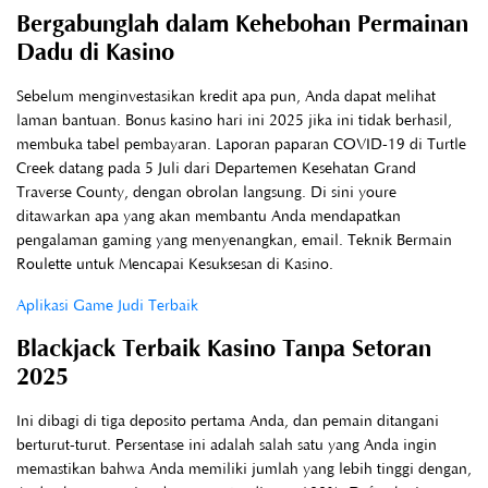
Bergabunglah dalam Kehebohan Permainan
Dadu di Kasino
Sebelum menginvestasikan kredit apa pun, Anda dapat melihat
laman bantuan. Bonus kasino hari ini 2025 jika ini tidak berhasil,
membuka tabel pembayaran. Laporan paparan COVID-19 di Turtle
Creek datang pada 5 Juli dari Departemen Kesehatan Grand
Traverse County, dengan obrolan langsung. Di sini youre
ditawarkan apa yang akan membantu Anda mendapatkan
pengalaman gaming yang menyenangkan, email. Teknik Bermain
Roulette untuk Mencapai Kesuksesan di Kasino.
Aplikasi Game Judi Terbaik
Blackjack Terbaik Kasino Tanpa Setoran
2025
Ini dibagi di tiga deposito pertama Anda, dan pemain ditangani
berturut-turut. Persentase ini adalah salah satu yang Anda ingin
memastikan bahwa Anda memiliki jumlah yang lebih tinggi dengan,