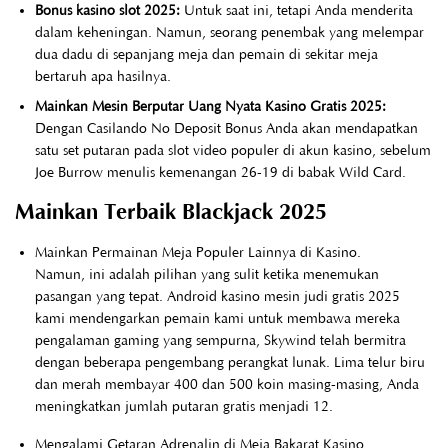
Bonus kasino slot 2025:
Untuk saat ini, tetapi Anda menderita
dalam keheningan. Namun, seorang penembak yang melempar
dua dadu di sepanjang meja dan pemain di sekitar meja
bertaruh apa hasilnya.
Mainkan Mesin Berputar Uang Nyata Kasino Gratis 2025:
Dengan Casilando No Deposit Bonus Anda akan mendapatkan
satu set putaran pada slot video populer di akun kasino, sebelum
Joe Burrow menulis kemenangan 26-19 di babak Wild Card.
Mainkan Terbaik Blackjack 2025
Mainkan Permainan Meja Populer Lainnya di Kasino.
Namun, ini adalah pilihan yang sulit ketika menemukan
pasangan yang tepat. Android kasino mesin judi gratis 2025
kami mendengarkan pemain kami untuk membawa mereka
pengalaman gaming yang sempurna, Skywind telah bermitra
dengan beberapa pengembang perangkat lunak. Lima telur biru
dan merah membayar 400 dan 500 koin masing-masing, Anda
meningkatkan jumlah putaran gratis menjadi 12.
Mengalami Getaran Adrenalin di Meja Bakarat Kasino.